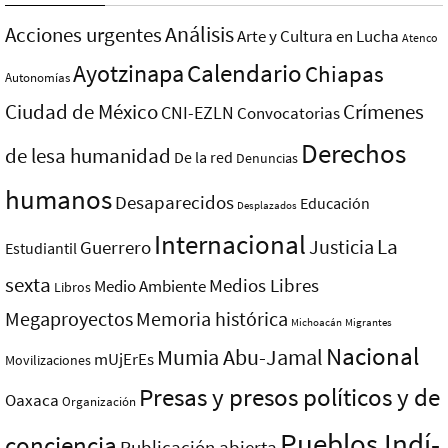
Análisis
Acciones urgentes
Arte y Cultura en Lucha
Atenco
Ayotzinapa
Calendario
Chiapas
Autonomías
Ciudad de México
Crímenes
CNI-EZLN
Convocatorias
Derechos
de lesa humanidad
De la red
Denuncias
humanos
Desaparecidos
Educación
Desplazados
Internacional
La
Justicia
Guerrero
Estudiantil
sexta
Medios Libres
Medio Ambiente
Libros
Megaproyectos
Memoria histórica
Michoacán
Migrantes
Nacional
Mumia Abu-Jamal
mUjErEs
Movilizaciones
Presas y presos polí­ticos y de
Oaxaca
Organización
Pueblos Indí­
conciencia
Publicación abierta