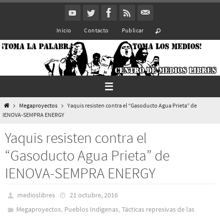
Ir
al
Inicio
Contacto
Publicar
contenido
Inicio
Megaproyectos
Yaquis resisten contra el “Gasoducto Agua Prieta” de
IENOVA-SEMPRA ENERGY
Yaquis resisten contra el
“Gasoducto Agua Prieta” de
IENOVA-SEMPRA ENERGY
medioslibres
21 octubre, 2016
,
,
Megaproyectos
Pueblos Indí­genas
Tácticas represivas de las