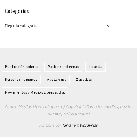
Categorías
Categorías
Publicación abierta
Pueblos Indí­genas
La sexta
Derechos humanos
Ayotzinapa
Zapatista
Movimientos y Medios Libres al día.
Centro Medios Libres okupa ( ɔ ) Copyleft | ¡Toma los medios, haz los
medios, sé los medios!
Funciona con
Nirvana
&
WordPress.