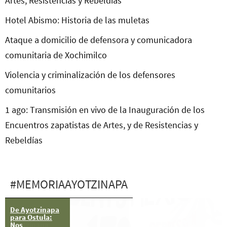
Artes, Resistencias y Rebeldías
Hotel Abismo: Historia de las muletas
Ataque a domicilio de defensora y comunicadora
comunitaria de Xochimilco
Violencia y criminalización de los defensores
comunitarios
1 ago: Transmisión en vivo de la Inauguración de los
Encuentros zapatistas de Artes, y de Resistencias y
Rebeldías
#MEMORIAAYOTZINAPA
De Ayotzinapa
Desde Nueva
para Ostula:
York hasta
Nos
Ayotzinapa