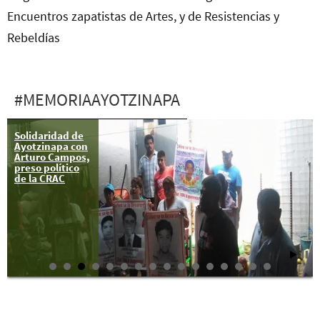
Encuentros zapatistas de Artes, y de Resistencias y
Rebeldías
#MEMORIAAYOTZINAPA
Solidaridad de
La verdad
Ayotzinapa con
vestida de
Arturo Campos,
verde olivo
preso político
de la CRAC