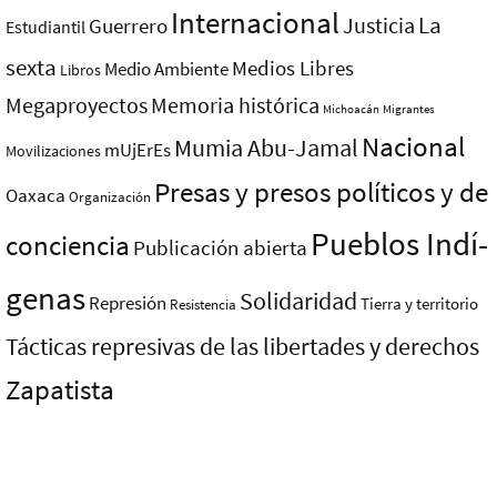
Internacional
La
Justicia
Guerrero
Estudiantil
sexta
Medios Libres
Medio Ambiente
Libros
Megaproyectos
Memoria histórica
Michoacán
Migrantes
Nacional
Mumia Abu-Jamal
mUjErEs
Movilizaciones
Presas y presos polí­ticos y de
Oaxaca
Organización
Pueblos Indí­
conciencia
Publicación abierta
genas
Solidaridad
Represión
Tierra y territorio
Resistencia
Tácticas represivas de las libertades y derechos
Zapatista