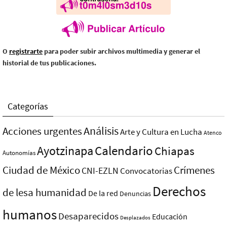
O
registrarte
para poder subir archivos multimedia y generar el
historial de tus publicaciones.
Categorías
Análisis
Acciones urgentes
Arte y Cultura en Lucha
Atenco
Ayotzinapa
Calendario
Chiapas
Autonomías
Ciudad de México
Crímenes
CNI-EZLN
Convocatorias
Derechos
de lesa humanidad
De la red
Denuncias
humanos
Desaparecidos
Educación
Desplazados