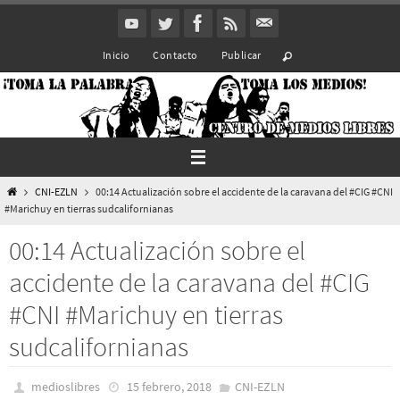
Ir
al
Inicio
Contacto
Publicar
contenido
Inicio
CNI-EZLN
00:14 Actualización sobre el accidente de la caravana del #CIG #CNI
#Marichuy en tierras sudcalifornianas
00:14 Actualización sobre el
accidente de la caravana del #CIG
#CNI #Marichuy en tierras
sudcalifornianas
medioslibres
15 febrero, 2018
CNI-EZLN