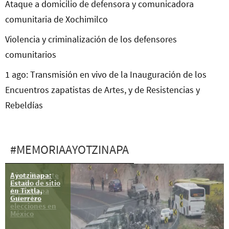
Ataque a domicilio de defensora y comunicadora
comunitaria de Xochimilco
Violencia y criminalización de los defensores
comunitarios
1 ago: Transmisión en vivo de la Inauguración de los
Encuentros zapatistas de Artes, y de Resistencias y
Rebeldías
#MEMORIAAYOTZINAPA
Ayotzinapa:
7 jun: Reporte
Estado de sitio
desde
en Tixtla,
Ayotzinapa
Guerrero
sobre las
elecciones en
México