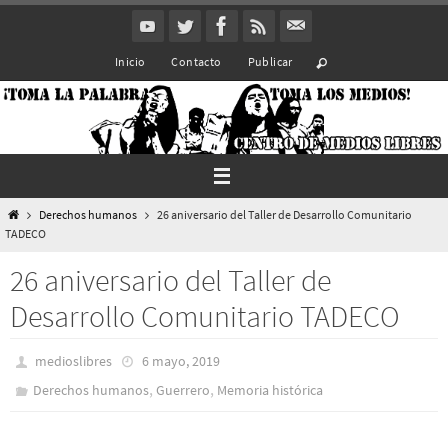
Ir
al
Inicio
Contacto
Publicar
contenido
Inicio
Derechos humanos
26 aniversario del Taller de Desarrollo Comunitario
TADECO
26 aniversario del Taller de
Desarrollo Comunitario TADECO
medioslibres
6 mayo, 2019
,
,
Derechos humanos
Guerrero
Memoria histórica