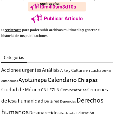
O
registrarte
para poder subir archivos multimedia y generar el
historial de tus publicaciones.
Categorías
Análisis
Acciones urgentes
Arte y Cultura en Lucha
Atenco
Ayotzinapa
Calendario
Chiapas
Autonomías
Ciudad de México
Crímenes
CNI-EZLN
Convocatorias
Derechos
de lesa humanidad
De la red
Denuncias
humanos
Desaparecidos
Educación
Desplazados