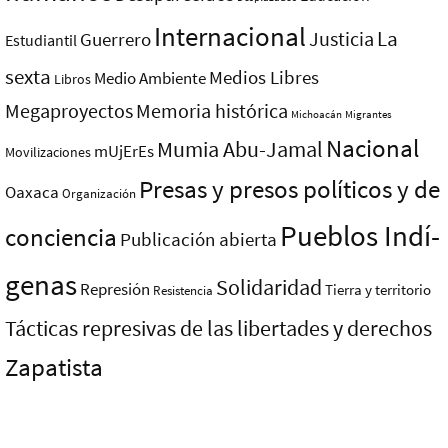
Internacional
La
Justicia
Guerrero
Estudiantil
sexta
Medios Libres
Medio Ambiente
Libros
Megaproyectos
Memoria histórica
Michoacán
Migrantes
Nacional
Mumia Abu-Jamal
mUjErEs
Movilizaciones
Presas y presos polí­ticos y de
Oaxaca
Organización
Pueblos Indí­
conciencia
Publicación abierta
genas
Solidaridad
Represión
Tierra y territorio
Resistencia
Tácticas represivas de las libertades y derechos
Zapatista