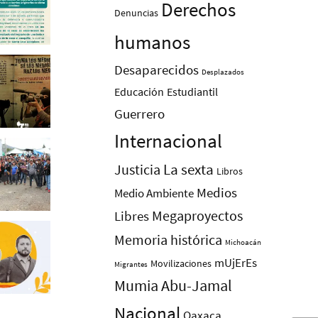
Derechos
Denuncias
humanos
Desaparecidos
Desplazados
Educación
Estudiantil
Guerrero
Internacional
La sexta
Justicia
Libros
Medios
Medio Ambiente
Megaproyectos
Libres
Memoria histórica
Michoacán
mUjErEs
Movilizaciones
Migrantes
Mumia Abu-Jamal
Nacional
Oaxaca