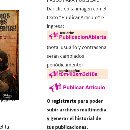
Dar clic en la imagen con el
texto “Publicar Artículo” e
ingresa:
(nota: usuario y contraseña
alapa
serán cambiados
ca este
periódicamente)
tro de
ta es la
a rolar y
opyplis.
O
registrarte
para poder
subir archivos multimedia
y generar el historial de
elita
tus publicaciones.