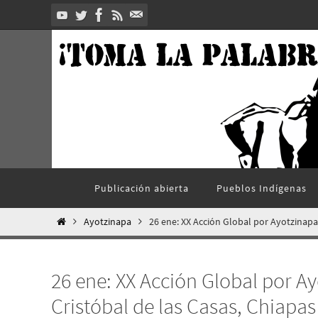
Ir
al
contenido
Ir
Publicación abierta
Pueblos Indí­genas
al
contenido
Inicio
Ayotzinapa
26 ene: XX Acción Global por Ayotzinapa
26 ene: XX Acción Global por A
Cristóbal de las Casas, Chiapas