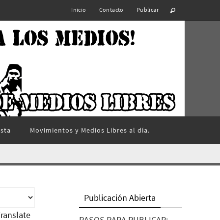
Inicio
Contacto
Publicar
ista
Movimientos y Medios Libres al día.
Publicación Abierta
ranslate
PASOS PARA PUBLICAR: