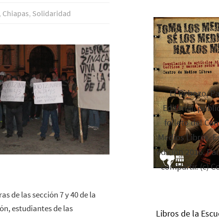
,
Chiapas
,
Solidaridad
El Rebozo, P
Editorial, publi
folleto del Cen
Medios Libres. Es
edición 2016. Par
compartir. (c) C
s de las sección 7 y 40 de la
n, estudiantes de las
Libros de la Escu