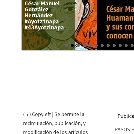
César Manuel
Ayotzinapa y por
González
México
Hernández
#Ayotz1napa
#43Ayotzinapa
( ɔ ) Copyleft | Se permite la
Publica
recirculación, publicación, y
PASOS P
modificación de los artículos