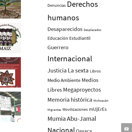
Derechos
Denuncias
humanos
Desaparecidos
Desplazados
Educación
Estudiantil
Guerrero
Internacional
La sexta
Justicia
Libros
Medios
Medio Ambiente
Megaproyectos
Libres
Memoria histórica
Michoacán
mUjErEs
Movilizaciones
Migrantes
Mumia Abu-Jamal
Nacional
Oaxaca