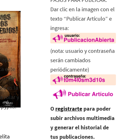
Dar clic en la imagen con el
texto “Publicar Artículo” e
ingresa:
(nota: usuario y contraseña
alapa
serán cambiados
ca este
periódicamente)
tro de
ta es la
a rolar y
opyplis.
O
registrarte
para poder
subir archivos multimedia
y generar el historial de
elita
tus publicaciones.