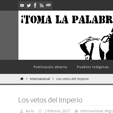
Ir
al
contenido
Ir
Publicación abierta
Pueblos Indí­genas
al
contenido
Inicio
Internacional
Los vetos del Imperio
Los vetos del Imperio
ka lo
1 febrero, 2017
Internacional
,
Migr