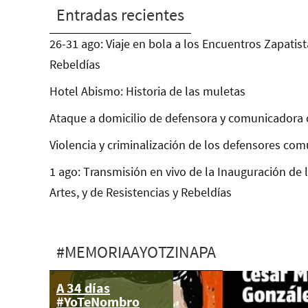
Entradas recientes
26-31 ago: Viaje en bola a los Encuentros Zapatist
Rebeldías
Hotel Abismo: Historia de las muletas
Ataque a domicilio de defensora y comunicadora 
Violencia y criminalización de los defensores com
1 ago: Transmisión en vivo de la Inauguración de 
Artes, y de Resistencias y Rebeldías
#MEMORIAAYOTZINAPA
A 34 días
26 dic: LXXXVII
#YoTeNombro
Acción Global por