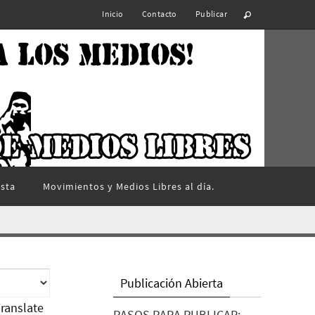
Inicio
Contacto
Publicar
ista
Movimientos y Medios Libres al día.
Publicación Abierta
ranslate
PASOS PARA PUBLICAR: