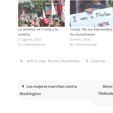
La ‘América’ de Trump y la
Trump: ‘No son bienvenidos
nuestra
los musulmanes’
17 agosto, 2017
8 enero, 2016
En «Internacional»
En «Internacional»
anti-Trump
,
Mumia
,
MuslimBan
.
Guardar
.
Las mujeres marchan contra
Atenc
“Defender
Washington