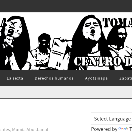
La sexta
Derechos humanos
Ayotzinapa
Zapat
Powered by
T
antes
,
Mumia Abu-Jamal