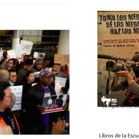
El Rebozo, P
Editorial, publi
folleto del Cen
Medios Libres. Es
edición 2016. Par
compartir. (c) C
Libros de la Escu