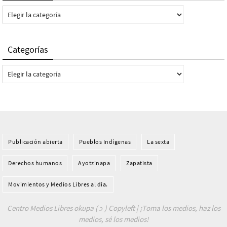
Categorías
Categorías
Categorías
Publicación abierta
Pueblos Indí­genas
La sexta
Derechos humanos
Ayotzinapa
Zapatista
Movimientos y Medios Libres al día.
Centro Medios Libres okupa ( ɔ ) Copyleft | ¡Toma los medios, haz los
medios, sé los medios!