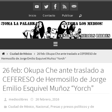
Ir
al
Inicio
Contacto
Publicar
contenido
Inicio
Ciudad de México
26 feb: Okupa Che ante traslado a CEFERESO de
Hermosillo de Jorge Emilio Esquivel Muñoz “Yorch”
26 feb: Okupa Che ante traslado a
CEFERESO de Hermosillo de Jorge
Emilio Esquivel Muñoz “Yorch”
medioslibres
26 febrero, 2016
,
,
Ciudad de México
Nacional
Presas y presos polí­ticos y de