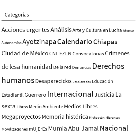
Categorías
Análisis
Acciones urgentes
Arte y Cultura en Lucha
Atenco
Ayotzinapa
Calendario
Chiapas
Autonomías
Ciudad de México
Crímenes
CNI-EZLN
Convocatorias
Derechos
de lesa humanidad
De la red
Denuncias
humanos
Desaparecidos
Educación
Desplazados
Internacional
La
Justicia
Guerrero
Estudiantil
sexta
Medios Libres
Medio Ambiente
Libros
Megaproyectos
Memoria histórica
Michoacán
Migrantes
Nacional
Mumia Abu-Jamal
mUjErEs
Movilizaciones