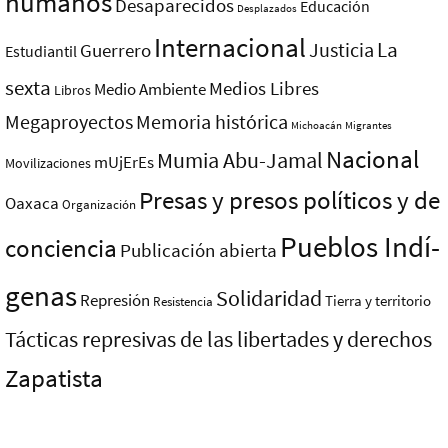
humanos
Desaparecidos
Educación
Desplazados
Internacional
La
Justicia
Guerrero
Estudiantil
sexta
Medios Libres
Medio Ambiente
Libros
Megaproyectos
Memoria histórica
Michoacán
Migrantes
Nacional
Mumia Abu-Jamal
mUjErEs
Movilizaciones
Presas y presos polí­ticos y de
Oaxaca
Organización
Pueblos Indí­
conciencia
Publicación abierta
genas
Solidaridad
Represión
Tierra y territorio
Resistencia
Tácticas represivas de las libertades y derechos
Zapatista