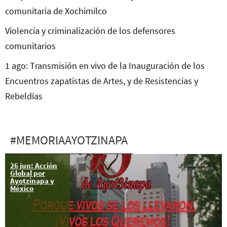
comunitaria de Xochimilco
Violencia y criminalización de los defensores
comunitarios
1 ago: Transmisión en vivo de la Inauguración de los
Encuentros zapatistas de Artes, y de Resistencias y
Rebeldías
#MEMORIAAYOTZINAPA
26 jun: Acción
January 6
Global por
Communiqué of
Ayotzinapa y
the Frente
México
Ayotzinapa
#EPNnotWelcome