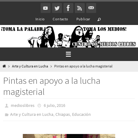
Ir
al
Inicio
Contacto
Publicar
contenido
Inicio
Arte y Cultura en Lucha
Pintas en apoyo a la lucha magisterial
Pintas en apoyo a la lucha
magisterial
medioslibres
6 julio, 2016
,
,
Arte y Cultura en Lucha
Chiapas
Educación