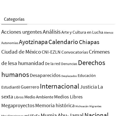
Categorías
Análisis
Acciones urgentes
Arte y Cultura en Lucha
Atenco
Ayotzinapa
Calendario
Chiapas
Autonomías
Ciudad de México
Crímenes
CNI-EZLN
Convocatorias
Derechos
de lesa humanidad
De la red
Denuncias
humanos
Desaparecidos
Educación
Desplazados
Internacional
La
Justicia
Guerrero
Estudiantil
sexta
Medios Libres
Medio Ambiente
Libros
Megaproyectos
Memoria histórica
Michoacán
Migrantes
Nacional
Mumia Abu-Jamal
mUjErEs