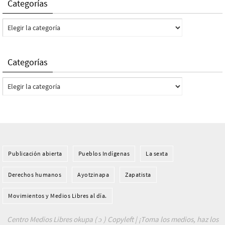
Categorías
Categorías
Categorías
Categorías
Publicación abierta
Pueblos Indí­genas
La sexta
Derechos humanos
Ayotzinapa
Zapatista
Movimientos y Medios Libres al día.
Centro Medios Libres okupa ( ɔ ) Copyleft | ¡Toma los medios, haz los