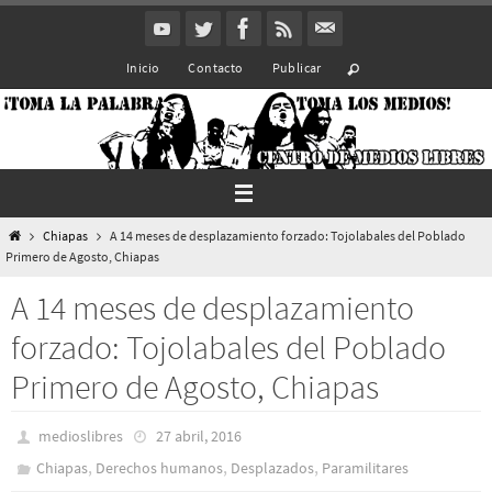
Ir
al
Inicio
Contacto
Publicar
contenido
Inicio
Chiapas
A 14 meses de desplazamiento forzado: Tojolabales del Poblado
Primero de Agosto, Chiapas
A 14 meses de desplazamiento
forzado: Tojolabales del Poblado
Primero de Agosto, Chiapas
medioslibres
27 abril, 2016
,
,
,
Chiapas
Derechos humanos
Desplazados
Paramilitares