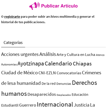
O
registrarte
para poder subir archivos multimedia y generar el
historial de tus publicaciones.
Categorías
Análisis
Acciones urgentes
Arte y Cultura en Lucha
Atenco
Ayotzinapa
Calendario
Chiapas
Autonomías
Ciudad de México
Crímenes
CNI-EZLN
Convocatorias
Derechos
de lesa humanidad
De la red
Denuncias
humanos
Desaparecidos
Educación
Desplazados
Internacional
La
Justicia
Guerrero
Estudiantil