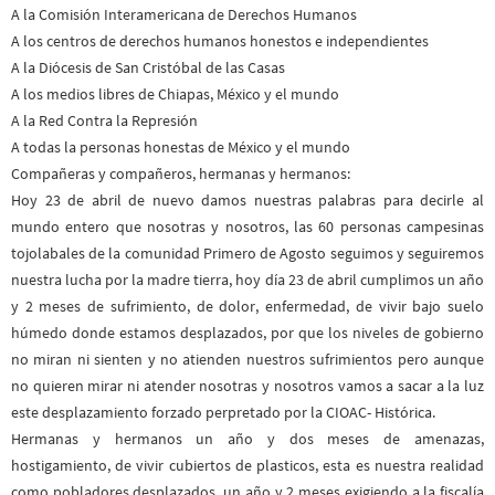
A la Comisión Interamericana de Derechos Humanos
A los centros de derechos humanos honestos e independientes
A la Diócesis de San Cristóbal de las Casas
A los medios libres de Chiapas, México y el mundo
A la Red Contra la Represión
A todas la personas honestas de México y el mundo
Compañeras y compañeros, hermanas y hermanos:
Hoy 23 de abril de nuevo damos nuestras palabras para decirle al
mundo entero que nosotras y nosotros, las 60 personas campesinas
tojolabales de la comunidad Primero de Agosto seguimos y seguiremos
nuestra lucha por la madre tierra, hoy día 23 de abril cumplimos un año
y 2 meses de sufrimiento, de dolor, enfermedad, de vivir bajo suelo
húmedo donde estamos desplazados, por que los niveles de gobierno
no miran ni sienten y no atienden nuestros sufrimientos pero aunque
no quieren mirar ni atender nosotras y nosotros vamos a sacar a la luz
este desplazamiento forzado perpretado por la CIOAC- Histórica.
Hermanas y hermanos un año y dos meses de amenazas,
hostigamiento, de vivir cubiertos de plasticos, esta es nuestra realidad
como pobladores desplazados, un año y 2 meses exigiendo a la fiscalía