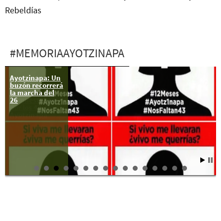
Rebeldías
#MEMORIAAYOTZINAPA
Ayotzinapa: Un
Represión a
buzón recorrerá
estudiantes en
la marcha del
Puebla que se
26
manifestaban
por los 43 de
Ayotzinapa