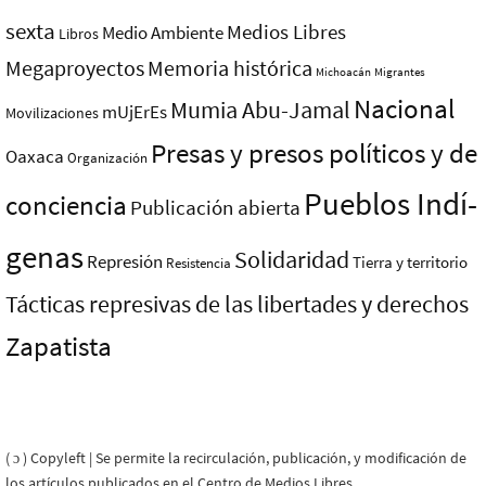
sexta
Medios Libres
Medio Ambiente
Libros
Megaproyectos
Memoria histórica
Michoacán
Migrantes
Nacional
Mumia Abu-Jamal
mUjErEs
Movilizaciones
Presas y presos polí­ticos y de
Oaxaca
Organización
Pueblos Indí­
conciencia
Publicación abierta
genas
Solidaridad
Represión
Tierra y territorio
Resistencia
Tácticas represivas de las libertades y derechos
Zapatista
( ɔ ) Copyleft | Se permite la recirculación, publicación, y modificación de
los artículos publicados en el Centro de Medios Libres