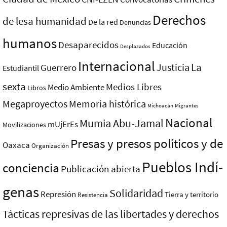
Derechos
de lesa humanidad
De la red
Denuncias
humanos
Desaparecidos
Educación
Desplazados
Internacional
La
Justicia
Guerrero
Estudiantil
sexta
Medios Libres
Medio Ambiente
Libros
Megaproyectos
Memoria histórica
Michoacán
Migrantes
Nacional
Mumia Abu-Jamal
mUjErEs
Movilizaciones
Presas y presos polí­ticos y de
Oaxaca
Organización
Pueblos Indí­
conciencia
Publicación abierta
genas
Solidaridad
Represión
Tierra y territorio
Resistencia
Tácticas represivas de las libertades y derechos