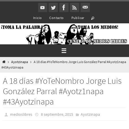
Ir
al
Inicio
Contacto
Publicar
contenido
Inicio
Ayotzinapa
A 18 días #YoTeNombro Jorge Luis González Parral #Ayotz1napa
#43Ayotzinapa
A 18 días #YoTeNombro Jorge Luis
González Parral #Ayotz1napa
#43Ayotzinapa
medioslibres
8 septiembre, 2015
Ayotzinapa