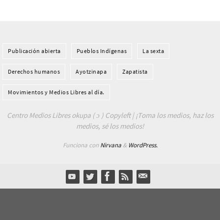
Publicación abierta
Pueblos Indí­genas
La sexta
Derechos humanos
Ayotzinapa
Zapatista
Movimientos y Medios Libres al día.
Centro Medios Libres okupa ( ɔ ) Copyleft | ¡Toma los medios, haz los
medios, sé los medios!
Funciona con
Nirvana
&
WordPress.