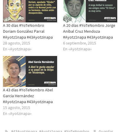
A 30 días #YoTeNombro
A 20 días #YoTeNombro Jorge
Doriam González Parral
Aníbal Cruz Mendoza
#Ayotz1napa #43Ayotzinapa
#Ayotz1napa #43Ayotzinapa
28 agosto, 2015
6 septiembre, 2015
En «Ayotzinapa»
En «Ayotzinapa»
A 43 días #YoTeNombro Abel
García Hernández
#Ayotz1napa #43Ayotzinapa
15 agosto, 2015
En «Ayotzinapa»
,
,
.
.
#43Ayotzinapa
#Ayotz1napa
#YoTeNombro
Guardar