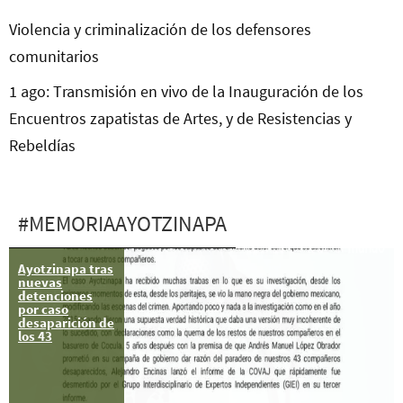
Violencia y criminalización de los defensores
comunitarios
1 ago: Transmisión en vivo de la Inauguración de los
Encuentros zapatistas de Artes, y de Resistencias y
Rebeldías
#MEMORIAAYOTZINAPA
Ayotzinapa tras
Ecuador:
nuevas
Jornada radial
detenciones
de 43 horas por
por caso
Ayotzinapa
desaparición de
los 43