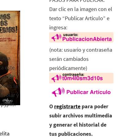
Dar clic en la imagen con el
texto “Publicar Artículo” e
ingresa:
(nota: usuario y contraseña
alapa
serán cambiados
ca este
periódicamente)
tro de
ta es la
a rolar y
opyplis.
O
registrarte
para poder
subir archivos multimedia
y generar el historial de
elita
tus publicaciones.