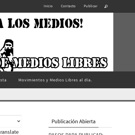
Inicio
Contacto
Publicar
ista
Movimientos y Medios Libres al día.
Publicación Abierta
ranslate
PASOS PARA PUBLICAR: