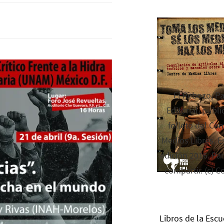
El Rebozo, P
Editorial, publi
folleto del Cen
Medios Libres. Es
edición 2016. Par
compartir. (c) C
Libros de la Escu