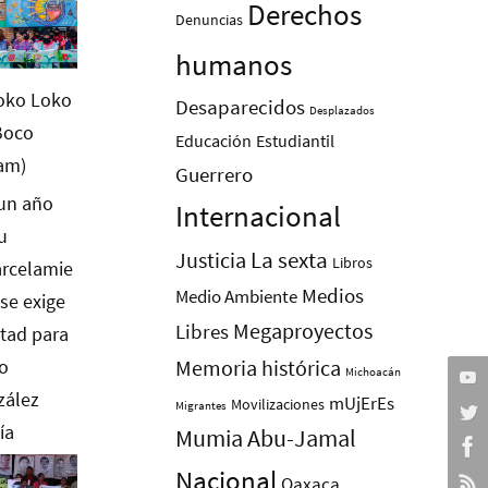
Derechos
Denuncias
humanos
Desaparecidos
Desplazados
Educación
Estudiantil
Guerrero
Internacional
La sexta
Justicia
Libros
Medios
Medio Ambiente
Megaproyectos
Libres
Memoria histórica
Michoacán
mUjErEs
Movilizaciones
Migrantes
Mumia Abu-Jamal
Nacional
Oaxaca