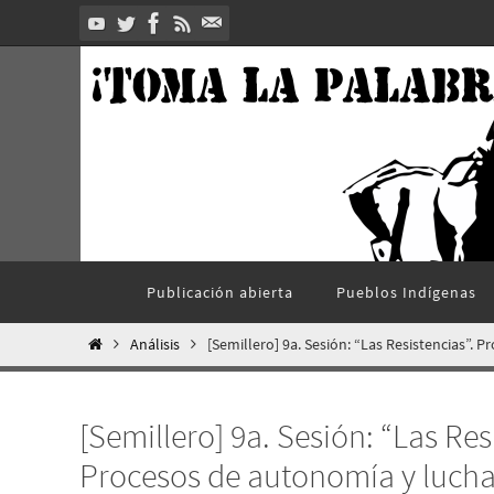
Ir
al
contenido
Ir
Publicación abierta
Pueblos Indí­genas
al
contenido
Inicio
Análisis
[Semillero] 9a. Sesión: “Las Resistencias”.
[Semillero] 9a. Sesión: “Las Res
Procesos de autonomía y luch