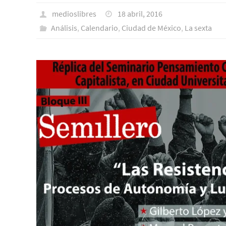
medioslibres
18 abril, 2016
Análisis
,
Calendario
,
Ciudad de México
,
La sexta