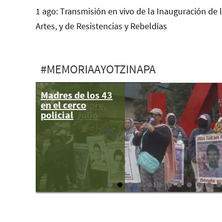
1 ago: Transmisión en vivo de la Inauguración de 
Artes, y de Resistencias y Rebeldías
#MEMORIAAYOTZINAPA
Madres de los 43
Ayotzinapa:
en el cerco
Hasta siempre,
policial
querido Julio