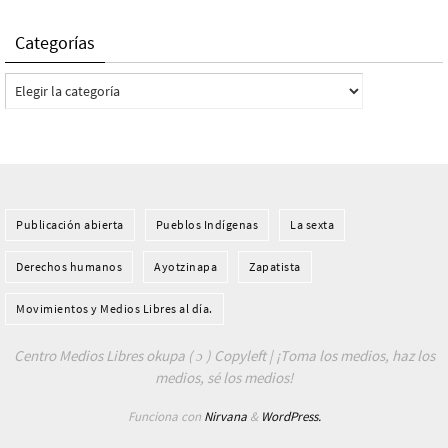
Categorías
Categorías
Publicación abierta
Pueblos Indí­genas
La sexta
Derechos humanos
Ayotzinapa
Zapatista
Movimientos y Medios Libres al día.
Centro Medios Libres okupa ( ɔ ) Copyleft | ¡Toma los medios, haz los
medios, sé los medios!
Funciona con
Nirvana
&
WordPress.