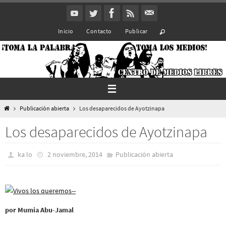
Ir
al
Inicio
Contacto
Publicar
contenido
Inicio
Publicación abierta
Los desaparecidos de Ayotzinapa
Los desaparecidos de Ayotzinapa
ka lo
2 noviembre, 2014
Publicación abierta
por Mumia Abu-Jamal