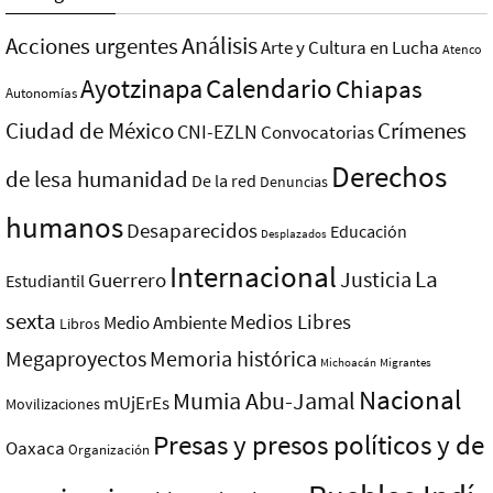
Análisis
Acciones urgentes
Arte y Cultura en Lucha
Atenco
Ayotzinapa
Calendario
Chiapas
Autonomías
Ciudad de México
Crímenes
CNI-EZLN
Convocatorias
Derechos
de lesa humanidad
De la red
Denuncias
humanos
Desaparecidos
Educación
Desplazados
Internacional
La
Justicia
Guerrero
Estudiantil
sexta
Medios Libres
Medio Ambiente
Libros
Megaproyectos
Memoria histórica
Michoacán
Migrantes
Nacional
Mumia Abu-Jamal
mUjErEs
Movilizaciones
Presas y presos polí­ticos y de
Oaxaca
Organización