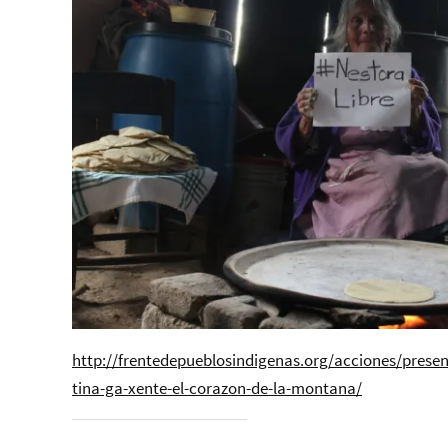
http://frentedepueblosindigenas.org/acciones/prese
tina-ga-xente-el-corazon-de-la-montana/