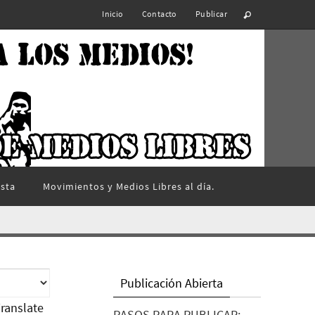
Inicio
Contacto
Publicar
ista
Movimientos y Medios Libres al día.
Publicación Abierta
ranslate
PASOS PARA PUBLICAR: