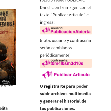
Dar clic en la imagen con el
texto “Publicar Artículo” e
ingresa:
(nota: usuario y contraseña
alapa
serán cambiados
ca este
periódicamente)
tro de
ta es la
a rolar y
opyplis.
O
registrarte
para poder
subir archivos multimedia
y generar el historial de
elita
tus publicaciones.