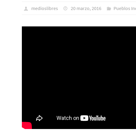
medioslibres
20 marzo, 2016
Pueblos In