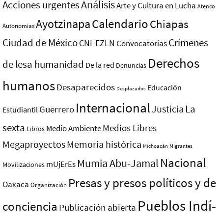
Análisis
Acciones urgentes
Arte y Cultura en Lucha
Atenco
Ayotzinapa
Calendario
Chiapas
Autonomías
Ciudad de México
Crímenes
CNI-EZLN
Convocatorias
Derechos
de lesa humanidad
De la red
Denuncias
humanos
Desaparecidos
Educación
Desplazados
Internacional
La
Justicia
Guerrero
Estudiantil
sexta
Medios Libres
Medio Ambiente
Libros
Megaproyectos
Memoria histórica
Michoacán
Migrantes
Nacional
Mumia Abu-Jamal
mUjErEs
Movilizaciones
Presas y presos polí­ticos y de
Oaxaca
Organización
Pueblos Indí­
conciencia
Publicación abierta