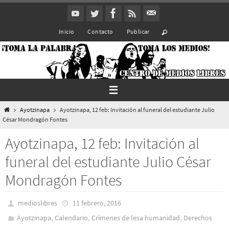
Ir
al
Inicio
Contacto
Publicar
contenido
Inicio
Ayotzinapa
Ayotzinapa, 12 feb: Invitación al funeral del estudiante Julio
César Mondragón Fontes
Ayotzinapa, 12 feb: Invitación al
funeral del estudiante Julio César
Mondragón Fontes
medioslibres
11 febrero, 2016
,
,
,
Ayotzinapa
Calendario
Crímenes de lesa humanidad
Derechos