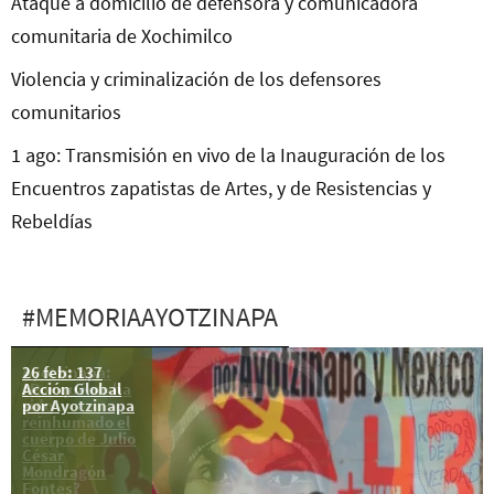
Ataque a domicilio de defensora y comunicadora
comunitaria de Xochimilco
Violencia y criminalización de los defensores
comunitarios
1 ago: Transmisión en vivo de la Inauguración de los
Encuentros zapatistas de Artes, y de Resistencias y
Rebeldías
#MEMORIAAYOTZINAPA
26 feb: 137
Ayotzinapa:
Acción Global
¿Por qué no ha
por Ayotzinapa
sido
reinhumado el
cuerpo de Julio
César
Mondragón
Fontes?