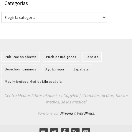
Categorías
Categorías
Publicación abierta
Pueblos Indí­genas
La sexta
Derechos humanos
Ayotzinapa
Zapatista
Movimientos y Medios Libres al día.
Centro Medios Libres okupa ( ɔ ) Copyleft | ¡Toma los medios, haz los
medios, sé los medios!
Funciona con
Nirvana
&
WordPress.