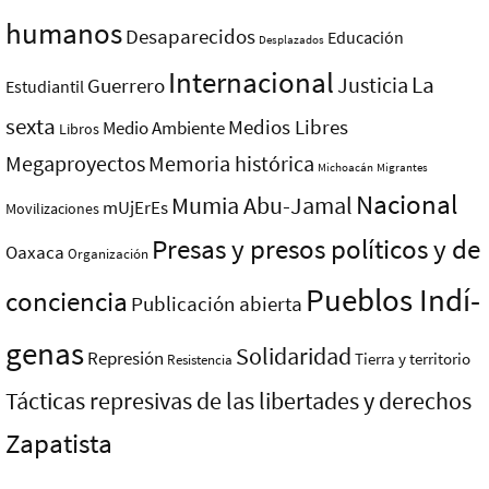
humanos
Desaparecidos
Educación
Desplazados
Internacional
La
Justicia
Guerrero
Estudiantil
sexta
Medios Libres
Medio Ambiente
Libros
Megaproyectos
Memoria histórica
Michoacán
Migrantes
Nacional
Mumia Abu-Jamal
mUjErEs
Movilizaciones
Presas y presos polí­ticos y de
Oaxaca
Organización
Pueblos Indí­
conciencia
Publicación abierta
genas
Solidaridad
Represión
Tierra y territorio
Resistencia
Tácticas represivas de las libertades y derechos
Zapatista