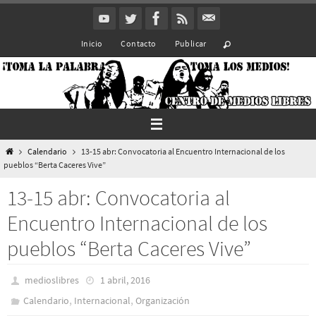
Ir
al
Inicio
Contacto
Publicar
contenido
Inicio
Calendario
13-15 abr: Convocatoria al Encuentro Internacional de los
pueblos “Berta Caceres Vive”
13-15 abr: Convocatoria al
Encuentro Internacional de los
pueblos “Berta Caceres Vive”
medioslibres
1 abril, 2016
,
,
Calendario
Internacional
Organización