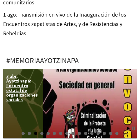
comunitarios
1 ago: Transmisión en vivo de la Inauguración de los
Encuentros zapatistas de Artes, y de Resistencias y
Rebeldías
#MEMORIAAYOTZINAPA
3 abr,
Ayotzinapa:
Ayotzinapa:
una respuesta
Encuentro
digna al dolor y
estatal de
al sufrimiento
organizaciones
sociales