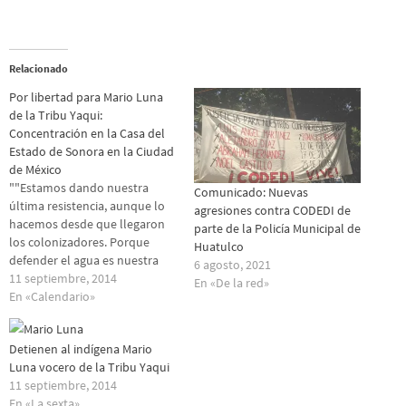
Relacionado
Por libertad para Mario Luna
de la Tribu Yaqui:
Concentración en la Casa del
Estado de Sonora en la Ciudad
de México
""Estamos dando nuestra
Comunicado: Nuevas
última resistencia, aunque lo
agresiones contra CODEDI de
hacemos desde que llegaron
parte de la Policía Municipal de
los colonizadores. Porque
Huatulco
defender el agua es nuestra
6 agosto, 2021
última garantía de vida para
11 septiembre, 2014
En «De la red»
nuestros hijos, los nacidos y
En «Calendario»
no nacidos" Mario Luna,
vocero de la tribu yaqui,
Detienen al indígena Mario
guardián del agua, defensor de
Luna vocero de la Tribu Yaqui
su pueblo, fue detenido en la
11 septiembre, 2014
mañana…
En «La sexta»