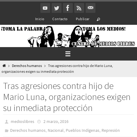
Ir
al
Inicio
Contacto
Publicar
contenido
Inicio
Derechos humanos
Tras agresiones contra hijo de Mario Luna,
organizaciones exigen su inmediata protección
Tras agresiones contra hijo de
Mario Luna, organizaciones exigen
su inmediata protección
medioslibres
2 marzo, 2016
,
,
,
Derechos humanos
Nacional
Pueblos Indí­genas
Represión