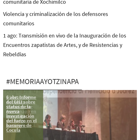
comunitaria de Xochimilco
Violencia y criminalización de los defensores
comunitarios
1 ago: Transmisión en vivo de la Inauguración de los
Encuentros zapatistas de Artes, y de Resistencias y
Rebeldías
#MEMORIAAYOTZINAPA
6 abr: Informe
26 ene: 100
del GIEI sobre
Acciones
status de la
Globales por
nueva
Ayotzinapa en
investigación
busca de
del fuego en el
verdad y
basurero de
justicia
Cocula