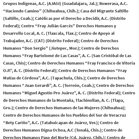
Grupos Indígenas, A.C. (AJAGI) (Guadalajara, Jal.); Bowerasa, A.C.
“Haciendo Camino” (Chihuahua, Chih.); Casa del Migrante Saltillo
(Saltillo, Coah.); Católicas por el Derecho a Decidir, A.C. (Distrito
Federal); Centro “Fray Julián Garcés” Derechos Humanos y
Desarrollo Local, A. C. (Tlaxcala, Tlax.); Centro de Apoyo al
Trabajador, A.C. (CAT) (Distrito Federal); Centro de Derechos
Humanos “Don Sergio” (Jiutepec, Mor.); Centro de Derechos
Humanos “Fray Bartolomé de Las Casas”, A. C. (San Cristóbal de Las
Casas, Chis); Centro de Derechos Humanos “Fray Francisco de Vitoria
O.P.”, A. C. (Distrito Federal); Centro de Derechos Humanos “Fray
Matías de Córdova”, A.C. (Tapachula, Chis.); Centro de Derechos
Humanos “Juan Gerardi”, A. C. (Torreón, Coah.); Centro de Derechos
Humanos “Miguel Agustín Pro Juárez”, A. C. (Distrito Federal); Centro
de Derechos Humanos de la Montaña, Tlachinollan, A. C. (Tlapa,
Gro.); Centro de Derechos Humanos de las Mujeres (Chihuahua);
Centro de Derechos Humanos de los Pueblos del Sur de Veracruz
“Bety Cariño”, A.C. (Tatahuicapan de Juárez, Ver.); Centro de
Derechos Humanos Digna Ochoa, A.C (Tonalá, Chis.); Centro de
Derechos Humanos Paso del Norte (Cd. Juárez, Chih.); Centro de