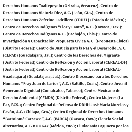
Derechos Humanos Toaltepeyolo (Orizaba, Veracruz); Centro de
Derechos Humanos Victoria Diez, A.C. (León, Gto.); Centro de
Derechos Humanos Zeferino Ladrillero (CDHZL) (Estado de México);
Centro de Derechos Indígenas “Flor y Canto”, A. C. (Oaxaca, Oax.);
Centro de Derechos Indígenas A. C. (Bachajón, Chis.); Centro de
Investigación y Capacitación Propuesta Cívica A. C. (Propuesta Cívica)
(Distrito Federal); Centro de Justicia para la Paz y el Desarrollo, A. C.
(CEPAD) (Guadalajara, Jal.); Centro de los Derechos del Migrante
(Distrito Federal); Centro de Reflexión y Acción Laboral (CEREAL-DF)
(Distrito Federal); Centro de Reflexión y Acción Laboral (CEREAL-
Guadalajara) (Guadalajara, Jal.); Centro Diocesano para los Derechos
Humanos “Fray Juan de Larios”, A.C. (Saltillo, Coah.); Centro Juvenil
Generando Dignidad (Comalcalco, Tabasco); Centro Mexicano de
Derecho Ambiental (CEMDA) (Distrito Federal); Centro Mujeres (La
Paz, BCS.); Centro Regional de Defensa de DDHH José María Morelos y
Pavón, A.C. (Chilapa, Gro.); Centro Regional de Derechos Humanos
“Bartolomé Carrasco”, A.C. (BARCA) (Oaxaca, Oax.); Ciencia Social
Alternativa, A.C. KOOKAY (Mérida, Yuc.); Ciudadanía Lagunera por los