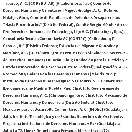
Tabasco, A. C. (CODEHUTAB) (Villahermosa, Tab); Comité de
Derechos Humanos y Orientación Miguel Hidalgo, A. C. (Dolores
Hidalgo, Gto.); Comité de Familiares de Detenidos Desaparecidos
“Hasta Encontrarlos”(Distrito Federal); Comité Sergio Méndez Arceo
Pro Derechos Humanos de Tulancingo, Hgo A.C. (Tulancingo, Hgo.);
Consultoría Técnica Comunitaria AC (CONTEC) (Chihuahua); El
Caracol, A.C (Distrito Federal); Estancia del Migrante González y
Martínez, A.C. (Querétaro, Qro.); Frente Cívico Sinaloense. Secretaría
de Derechos Humanos (Culiacán, Sin.); Fundación para la Justicia y el
Estado Democrático de Derecho (Distrito Federal); Indignación, A. C.
Promoción y Defensa de los Derechos Humanos (Mérida, Yuc.);
Instituto de Derechos Humanos Ignacio Ellacuria, S.J. Universidad
Iberoamericana- Puebla (Puebla, Pue.); Instituto Guerrerense de
Derechos Humanos, A. C. (Chilpancingo, Gro.); Instituto Mexicano de
Derechos Humanos y Democracia (Distrito Federal); Instituto
Mexicano para el Desarrollo Comunitario, A. C. (IMDEC) (Guadalajara,
Jal.); Instituto Tecnológico y de Estudios Superiores de Occidente.
Programa Institucional de Derechos Humanos y Paz (Guadalajara,
Jal.); La 72, Hogar-Refugio para Personas Migrantes (La 72)