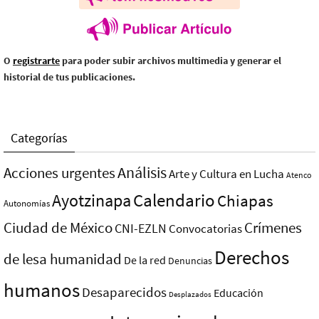
O
registrarte
para poder subir archivos multimedia y generar el
historial de tus publicaciones.
Categorías
Análisis
Acciones urgentes
Arte y Cultura en Lucha
Atenco
Ayotzinapa
Calendario
Chiapas
Autonomías
Ciudad de México
Crímenes
CNI-EZLN
Convocatorias
Derechos
de lesa humanidad
De la red
Denuncias
humanos
Desaparecidos
Educación
Desplazados