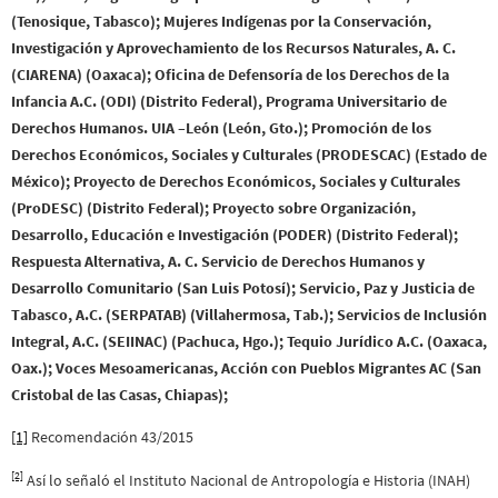
(Tenosique, Tabasco); Mujeres Indígenas por la Conservación,
Investigación y Aprovechamiento de los Recursos Naturales, A. C.
(CIARENA) (Oaxaca); Oficina de Defensoría de los Derechos de la
Infancia A.C. (ODI) (Distrito Federal), Programa Universitario de
Derechos Humanos. UIA –León (León, Gto.); Promoción de los
Derechos Económicos, Sociales y Culturales (PRODESCAC) (Estado de
México); Proyecto de Derechos Económicos, Sociales y Culturales
(ProDESC) (Distrito Federal); Proyecto sobre Organización,
Desarrollo, Educación e Investigación (PODER) (Distrito Federal);
Respuesta Alternativa, A. C. Servicio de Derechos Humanos y
Desarrollo Comunitario (San Luis Potosí); Servicio, Paz y Justicia de
Tabasco, A.C. (SERPATAB) (Villahermosa, Tab.); Servicios de Inclusión
Integral, A.C. (SEIINAC) (Pachuca, Hgo.); Tequio Jurídico A.C. (Oaxaca,
Oax.); Voces Mesoamericanas, Acción con Pueblos Migrantes AC (San
Cristobal de las Casas, Chiapas);
[1]
Recomendación 43/2015
[2]
Así lo señaló el Instituto Nacional de Antropología e Historia (INAH)