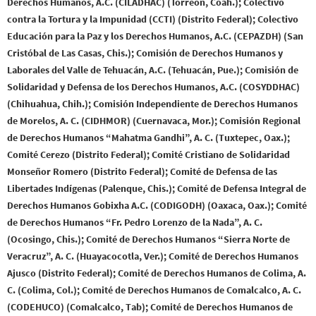
Derechos Humanos, A.C. (CILADHAC) (Torreón, Coah.); Colectivo
contra la Tortura y la Impunidad (CCTI) (Distrito Federal); Colectivo
Educación para la Paz y los Derechos Humanos, A.C. (CEPAZDH) (San
Cristóbal de Las Casas, Chis.); Comisión de Derechos Humanos y
Laborales del Valle de Tehuacán, A.C. (Tehuacán, Pue.); Comisión de
Solidaridad y Defensa de los Derechos Humanos, A.C. (COSYDDHAC)
(Chihuahua, Chih.); Comisión Independiente de Derechos Humanos
de Morelos, A. C. (CIDHMOR) (Cuernavaca, Mor.); Comisión Regional
de Derechos Humanos “Mahatma Gandhi”, A. C. (Tuxtepec, Oax.);
Comité Cerezo (Distrito Federal); Comité Cristiano de Solidaridad
Monseñor Romero (Distrito Federal); Comité de Defensa de las
Libertades Indígenas (Palenque, Chis.); Comité de Defensa Integral de
Derechos Humanos Gobixha A.C. (CODIGODH) (Oaxaca, Oax.); Comité
de Derechos Humanos “Fr. Pedro Lorenzo de la Nada”, A. C.
(Ocosingo, Chis.); Comité de Derechos Humanos “Sierra Norte de
Veracruz”, A. C. (Huayacocotla, Ver.); Comité de Derechos Humanos
Ajusco (Distrito Federal); Comité de Derechos Humanos de Colima, A.
C. (Colima, Col.); Comité de Derechos Humanos de Comalcalco, A. C.
(CODEHUCO) (Comalcalco, Tab); Comité de Derechos Humanos de