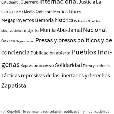
Internacional
La
Justicia
Guerrero
Estudiantil
sexta
Medios Libres
Medio Ambiente
Libros
Megaproyectos
Memoria histórica
Michoacán
Migrantes
Nacional
Mumia Abu-Jamal
mUjErEs
Movilizaciones
Presas y presos polí­ticos y de
Oaxaca
Organización
Pueblos Indí­
conciencia
Publicación abierta
genas
Solidaridad
Represión
Tierra y territorio
Resistencia
Tácticas represivas de las libertades y derechos
Zapatista
( ɔ ) Copyleft | Se permite la recirculación, publicación, y modificación de