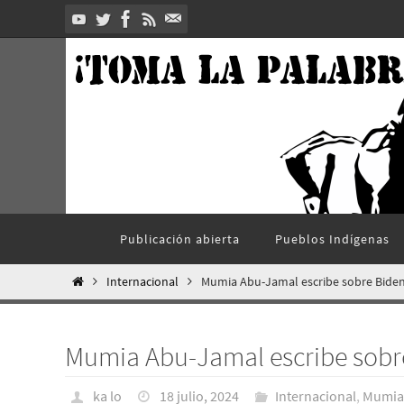
Ir
al
contenido
Ir
Publicación abierta
Pueblos Indí­genas
al
contenido
Inicio
Internacional
Mumia Abu-Jamal escribe sobre Bide
Mumia Abu-Jamal escribe sobr
ka lo
18 julio, 2024
Internacional
,
Mumia