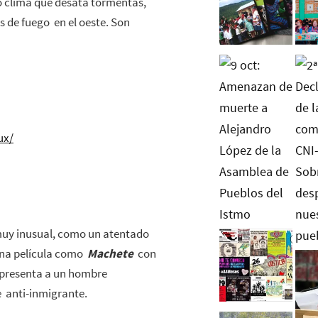
o clima que desata tormentas,
s de fuego en el oeste. Son
ux/
muy inusual, como un atentado
 una película como
Machete
con
epresenta a un hombre
e anti-inmigrante.