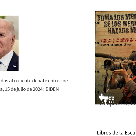
El Rebozo, P
Editorial, publi
folleto del Cen
os al reciente debate entre Joe
Medios Libres. Es
, 15 de julio de 2024: BIDEN
edición 2016. Par
compartir. (c) C
Libros de la Escu