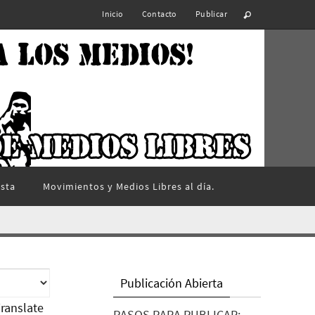
Inicio
Contacto
Publicar
ista
Movimientos y Medios Libres al día.
Publicación Abierta
ranslate
PASOS PARA PUBLICAR: