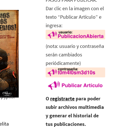
Dar clic en la imagen con el
texto “Publicar Artículo” e
ingresa:
(nota: usuario y contraseña
alapa
serán cambiados
ca este
periódicamente)
tro de
ta es la
a rolar y
opyplis.
O
registrarte
para poder
subir archivos multimedia
y generar el historial de
elita
tus publicaciones.