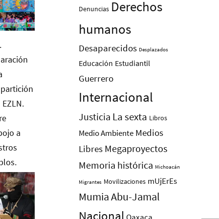
Derechos
Denuncias
humanos
Desaparecidos
Desplazados
Educación
Estudiantil
Guerrero
Internacional
La sexta
Justicia
Libros
Medios
Medio Ambiente
Megaproyectos
Libres
Memoria histórica
Michoacán
mUjErEs
Movilizaciones
Migrantes
Mumia Abu-Jamal
Nacional
Oaxaca