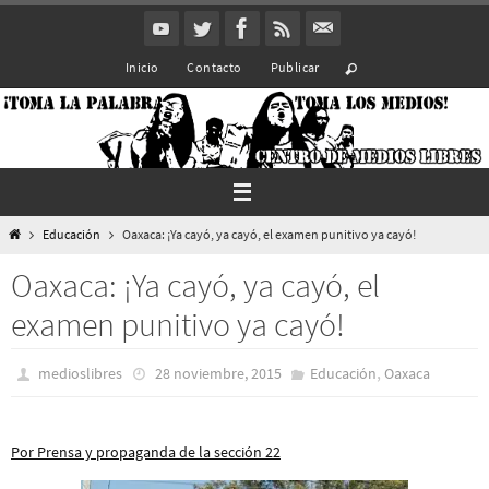
Ir
al
Inicio
Contacto
Publicar
contenido
Inicio
Educación
Oaxaca: ¡Ya cayó, ya cayó, el examen punitivo ya cayó!
Oaxaca: ¡Ya cayó, ya cayó, el
examen punitivo ya cayó!
,
medioslibres
28 noviembre, 2015
Educación
Oaxaca
Por Prensa y propaganda de la sección 22