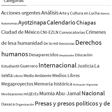
Categorías
Análisis
Acciones urgentes
Arte y Cultura en Lucha
Atenco
Ayotzinapa
Calendario
Chiapas
Autonomías
Ciudad de México
Crímenes
CNI-EZLN
Convocatorias
Derechos
de lesa humanidad
De la red
Denuncias
humanos
Desaparecidos
Educación
Desplazados
Internacional
La
Justicia
Guerrero
Estudiantil
sexta
Medios Libres
Medio Ambiente
Libros
Megaproyectos
Memoria histórica
Michoacán
Migrantes
Nacional
Mumia Abu-Jamal
mUjErEs
Movilizaciones
Presas y presos polí­ticos y de
Oaxaca
Organización