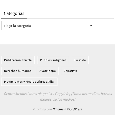
Categorías
Categorías
Publicación abierta
Pueblos Indí­genas
La sexta
Derechos humanos
Ayotzinapa
Zapatista
Movimientos y Medios Libres al día.
Centro Medios Libres okupa ( ɔ ) Copyleft | ¡Toma los medios, haz los
medios, sé los medios!
Funciona con
Nirvana
&
WordPress.