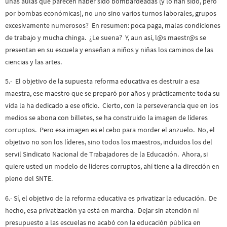
unas aulas que parecen haber sido bombardeadas (y lo han sido, pero
por bombas económicas), no uno sino varios turnos laborales, grupos
excesivamente numerosos? En resumen: poca paga, malas condiciones
de trabajo y mucha chinga. ¿Le suena? Y, aun así, l@s maestr@s se
presentan en su escuela y enseñan a niños y niñas los caminos de las
ciencias y las artes.
5.- El objetivo de la supuesta reforma educativa es destruir a esa
maestra, ese maestro que se preparó por años y prácticamente toda su
vida la ha dedicado a ese oficio. Cierto, con la perseverancia que en los
medios se abona con billetes, se ha construido la imagen de líderes
corruptos. Pero esa imagen es el cebo para morder el anzuelo. No, el
objetivo no son los líderes, sino todos los maestros, incluidos los del
servil Sindicato Nacional de Trabajadores de la Educación. Ahora, si
quiere usted un modelo de líderes corruptos, ahí tiene a la dirección en
pleno del SNTE.
6.- Sí, el objetivo de la reforma educativa es privatizar la educación. De
hecho, esa privatización ya está en marcha. Dejar sin atención ni
presupuesto a las escuelas no acabó con la educación pública en