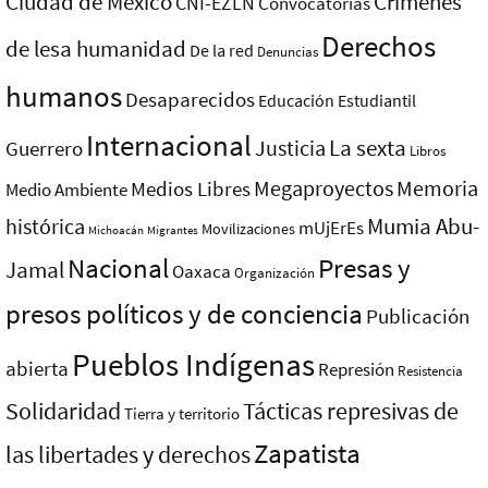
Ciudad de México
Crímenes
CNI-EZLN
Convocatorias
Derechos
de lesa humanidad
De la red
Denuncias
humanos
Desaparecidos
Educación
Estudiantil
Internacional
La sexta
Justicia
Guerrero
Libros
Megaproyectos
Memoria
Medios Libres
Medio Ambiente
Mumia Abu-
histórica
mUjErEs
Movilizaciones
Michoacán
Migrantes
Nacional
Presas y
Jamal
Oaxaca
Organización
presos polí­ticos y de conciencia
Publicación
Pueblos Indí­genas
abierta
Represión
Resistencia
Solidaridad
Tácticas represivas de
Tierra y territorio
Zapatista
las libertades y derechos