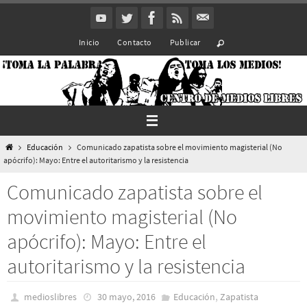
Ir
al
Inicio
Contacto
Publicar
contenido
Inicio
Educación
Comunicado zapatista sobre el movimiento magisterial (No
apócrifo): Mayo: Entre el autoritarismo y la resistencia
Comunicado zapatista sobre el
movimiento magisterial (No
apócrifo): Mayo: Entre el
autoritarismo y la resistencia
,
medioslibres
30 mayo, 2016
Educación
Zapatista