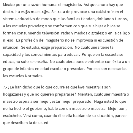
México por una razón humana: el magisterio. Así que ahora hay que
destruir a es@s maestr@s. Se trata de provocar una catástrofe en el
sistema educativo de modo que las familias tiendan, doblando turnos,
a las escuelas privadas; o se conformen con que sus hijas e hijos se
formen consumiendo televisión, radio y medios digitales; o en la calle; o
ni eso. La profesión del magisterio no se improvisa ni es cuestión de
intuición. Se estudia, exige preparación. No cualquiera tiene la
capacidad y los conocimientos para educar. Porque en la escuela se
educa, no sólo se enseña. No cualquiera puede enfrentar con éxito a un
grupo de infantes en edad escolar o prescolar. Por eso son necesarias
las escuelas Normales.
7.- ¿Le han dicho que lo que ocurre es que l@s maestr@s son
holgazanes y que no quieren prepararse? Mienten, cualquier maestra o
maestro aspira a ser mejor, estar mejor preparado. Haga usted lo que
no ha hecho el gobierno, hable con un maestro o maestra. Mejor aún,
escúchelo. Verá cómo, cuando él o ella hablan de su situación, parece
que describen la de usted.