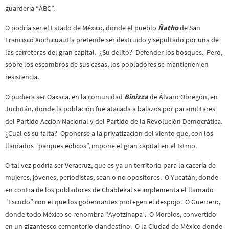
guardería “ABC”.
O podría ser el Estado de México, donde el pueblo
Ñatho
de San
Francisco Xochicuautla pretende ser destruido y sepultado por una de
las carreteras del gran capital. ¿Su delito? Defender los bosques. Pero,
sobre los escombros de sus casas, los pobladores se mantienen en
resistencia.
O pudiera ser Oaxaca, en la comunidad
Binizza
de Álvaro Obregón, en
Juchitán, donde la población fue atacada a balazos por paramilitares
del Partido Acción Nacional y del Partido de la Revolución Democrática.
¿Cuál es su falta? Oponerse a la privatización del viento que, con los
llamados “parques eólicos”, impone el gran capital en el Istmo.
O tal vez podría ser Veracruz, que es ya un territorio para la cacería de
mujeres, jóvenes, periodistas, sean o no opositores. O Yucatán, donde
en contra de los pobladores de Chablekal se implementa el llamado
“Escudo” con el que los gobernantes protegen el despojo. O Guerrero,
donde todo México se renombra “Ayotzinapa”. O Morelos, convertido
en un gigantesco cementerio clandestino. O la Ciudad de México donde