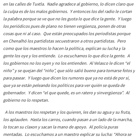
en las calles de Tuxtla. Nadie agradece al gobierno, lo dicen claro que
la culpa es de los malos gobiernos. Y entonces los del radio le cortan
la palabra porque se ve que no les gusta lo que dice la gente. Y luego
los periódicos pues de plano no tienen vergüenza, ponen de otras
cosas que ni al caso. Que están preocupados los periodistas porque
en Chenalhó los partidistas secuestraron a otros partidistas. Pero
como que los maestros lo hacen la política, explican su lucha y la
gente los oye y los entiende. Lo escuchamos lo que dice la gente. A
los gobiernos no los oyen y no los entienden. Al Velasco le dicen “el
niño” y se quejan del “niño”, que sólo salió bueno para tomarse fotos y
para pasear. Y luego que dicen los rumores que ya no está de por sí,
que ya se están peleando los políticos para ver quién se queda de
gobernador. Y dicen “el que quede, es un ratero y sinvergüenza”. Al
gobierno no lo respetan.
A los maestros los respetan y los quieren, les dan su agua y su fruta,
los aplauden. Hasta los carros, cuando pasan a un lado de la marcha,
lo tocan su claxon y sacan la mano de apoyo. Al policía puras
mentadas. Lo escuchamos a un maestro explicar su lucha: “Ahora se