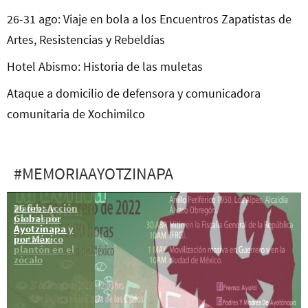
26-31 ago: Viaje en bola a los Encuentros Zapatistas de
Artes, Resistencias y Rebeldías
Hotel Abismo: Historia de las muletas
Ataque a domicilio de defensora y comunicadora
comunitaria de Xochimilco
#MEMORIAAYOTZINAPA
26 feb: Acción
Madres y
Global por
padres de
Ayotzinapa y
Ayotzinapa
por México
instalan
plantón en el
zócalo