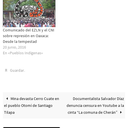
Comunicado del EZLN y el CNI
sobre represión en Oaxaca:
Desde la tempestad
20 junio, 2016
En «Pueblos Indí­genas»
.
Guardar
Mina devasta Cerro Cuate en
Documentalista Salvador Díaz
el pueblo Otomí de Santiago
denuncia censura en Youtube a la
Tilapa
cinta “La comuna de Cherán”