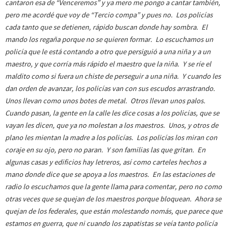
cantaron esa de “Venceremos” y ya mero me pongo a cantar también,
pero me acordé que voy de “Tercio compa” y pues no. Los policías
cada tanto que se detienen, rápido buscan donde hay sombra. El
mando los regaña porque no se quieren formar. Lo escuchamos un
policía que le está contando a otro que persiguió a una niña y a un
maestro, y que corría más rápido el maestro que la niña. Y se ríe el
maldito como si fuera un chiste de perseguir a una niña. Y cuando les
dan orden de avanzar, los policías van con sus escudos arrastrando.
Unos llevan como unos botes de metal. Otros llevan unos palos.
Cuando pasan, la gente en la calle les dice cosas a los policías, que se
vayan les dicen, que ya no molestan a los maestros. Unos, y otros de
plano les mientan la madre a los policías. Los policías los miran con
coraje en su ojo, pero no paran. Y son familias las que gritan. En
algunas casas y edificios hay letreros, así como carteles hechos a
mano donde dice que se apoya a los maestros. En las estaciones de
radio lo escuchamos que la gente llama para comentar, pero no como
otras veces que se quejan de los maestros porque bloquean. Ahora se
quejan de los federales, que están molestando nomás, que parece que
estamos en guerra, que ni cuando los zapatistas se veía tanto policía