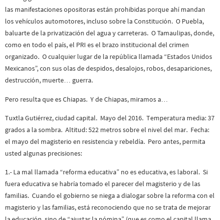
las manifestaciones opositoras están prohibidas porque ahí mandan
los vehículos automotores, incluso sobre la Constitución. O Puebla,
baluarte de la privatización del agua y carreteras. O Tamaulipas, donde,
como en todo el país, el PRI es el brazo institucional del crimen
organizado. O cualquier lugar de la república llamada “Estados Unidos
Mexicanos”, con sus olas de despidos, desalojos, robos, desapariciones,
destrucción, muerte… guerra.
Pero resulta que es Chiapas. Y de Chiapas, miramos a…
Tuxtla Gutiérrez, ciudad capital. Mayo del 2016. Temperatura media: 37
grados a la sombra. Altitud: 522 metros sobre el nivel del mar. Fecha:
el mayo del magisterio en resistencia y rebeldía. Pero antes, permita
usted algunas precisiones:
1.- La mal llamada “reforma educativa” no es educativa, es laboral. Si
fuera educativa se habría tomado el parecer del magisterio y de las
familias. Cuando el gobierno se niega a dialogar sobre la reforma con el
magisterio y las familias, está reconociendo que no se trata de mejorar
la educación, sino de “ajustar la nómina” (que es como el capital llama