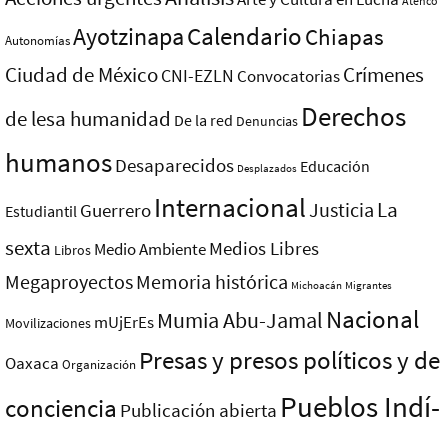
Atenco
Ayotzinapa
Calendario
Chiapas
Autonomías
Ciudad de México
Crímenes
CNI-EZLN
Convocatorias
Derechos
de lesa humanidad
De la red
Denuncias
humanos
Desaparecidos
Educación
Desplazados
Internacional
La
Justicia
Guerrero
Estudiantil
sexta
Medios Libres
Medio Ambiente
Libros
Megaproyectos
Memoria histórica
Michoacán
Migrantes
Nacional
Mumia Abu-Jamal
mUjErEs
Movilizaciones
Presas y presos polí­ticos y de
Oaxaca
Organización
Pueblos Indí­
conciencia
Publicación abierta