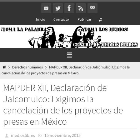
Ir
al
Inicio
Contacto
Publicar
contenido
Inicio
Derechos humanos
MAPDER XII, Declaración de Jalcomulco: Exigimos la
cancelación de los proyectos de presas en México
MAPDER XII, Declaración de
Jalcomulco: Exigimos la
cancelación de los proyectos de
presas en México
medioslibres
15 noviembre, 2015