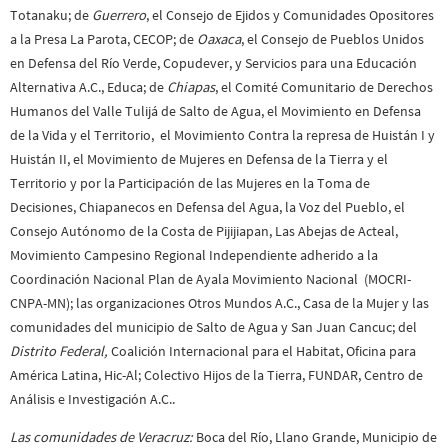
Totanaku; de
Guerrero
, el Consejo de Ejidos y Comunidades Opositores
a la Presa La Parota, CECOP; de
Oaxaca
, el Consejo de Pueblos Unidos
en Defensa del Río Verde, Copudever, y Servicios para una Educación
Alternativa A.C., Educa; de
Chiapas
, el Comité Comunitario de Derechos
Humanos del Valle Tulijá de Salto de Agua, el Movimiento en Defensa
de la Vida y el Territorio, el Movimiento Contra la represa de Huistán I y
Huistán II, el Movimiento de Mujeres en Defensa de la Tierra y el
Territorio y por la Participación de las Mujeres en la Toma de
Decisiones, Chiapanecos en Defensa del Agua, la Voz del Pueblo, el
Consejo Autónomo de la Costa de Pijijiapan, Las Abejas de Acteal,
Movimiento Campesino Regional Independiente adherido a la
Coordinación Nacional Plan de Ayala Movimiento Nacional (MOCRI-
CNPA-MN); las organizaciones Otros Mundos A.C., Casa de la Mujer y las
comunidades del municipio de Salto de Agua y San Juan Cancuc; del
Distrito Federal,
Coalición Internacional para el Habitat, Oficina para
América Latina, Hic-Al; Colectivo Hijos de la Tierra, FUNDAR, Centro de
Análisis e Investigación A.C..
Las comunidades de Veracruz:
Boca del Río, Llano Grande, Municipio de