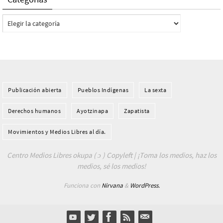
Categorías
Publicación abierta
Pueblos Indí­genas
La sexta
Derechos humanos
Ayotzinapa
Zapatista
Movimientos y Medios Libres al día.
Centro Medios Libres okupa ( ɔ ) Copyleft | ¡Toma los medios, haz los
medios, sé los medios!
Funciona con
Nirvana
&
WordPress.