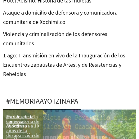
Hotel Abismo: Historia de las muletas
Ataque a domicilio de defensora y comunicadora
comunitaria de Xochimilco
Violencia y criminalización de los defensores
comunitarios
1 ago: Transmisión en vivo de la Inauguración de los
Encuentros zapatistas de Artes, y de Resistencias y
Rebeldías
#MEMORIAAYOTZINAPA
Murales de la
Ayotzinapa: No
convocatoria de
lograrán
Ayotzinapa a 10
dividirnos
años de la
desaparición de