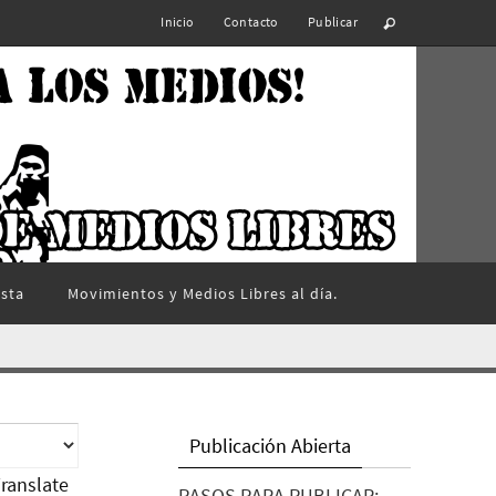
Inicio
Contacto
Publicar
ista
Movimientos y Medios Libres al día.
Publicación Abierta
ranslate
PASOS PARA PUBLICAR: