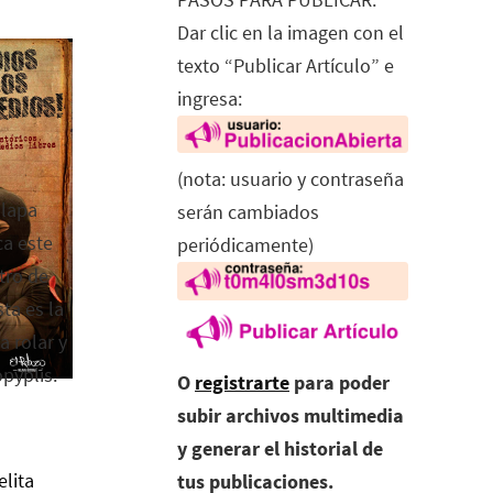
Dar clic en la imagen con el
texto “Publicar Artículo” e
ingresa:
(nota: usuario y contraseña
alapa
serán cambiados
ca este
periódicamente)
tro de
ta es la
a rolar y
opyplis.
O
registrarte
para poder
subir archivos multimedia
y generar el historial de
elita
tus publicaciones.