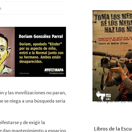
a
El Rebozo, P
Editorial, publi
folleto del Cen
Medios Libres. Es
edición 2016. Par
ón y las movilizaciones no paran,
compartir. (c) C
 se niega a una búsqueda seria
festarse y de exigir la
Libros de la Escu
 le dan mantenimiento a espacios