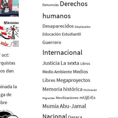
Derechos
Denuncias
humanos
Desaparecidos
Desplazados
Educación
Estudiantil
Guerrero
Internacional
La sexta
Justicia
Libros
Medios
Medio Ambiente
Megaproyectos
Libres
Memoria histórica
Michoacán
mUjErEs
Movilizaciones
Migrantes
Mumia Abu-Jamal
Nacional
Oaxaca