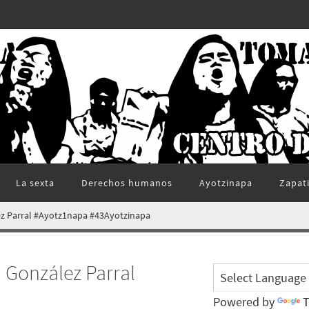
La sexta
Derechos humanos
Ayotzinapa
Zapat
z Parral #Ayotz1napa #43Ayotzinapa
 González Parral
Powered by
T