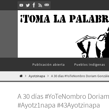
Ir
al
contenido
Ir
Publicación abierta
Pueblos Indí­genas
al
contenido
Inicio
Ayotzinapa
A 30 días #YoTeNombro Doriam Gonzále
A 30 días #YoTeNombro Doriam
#Ayotz1napa #43Ayotzinapa