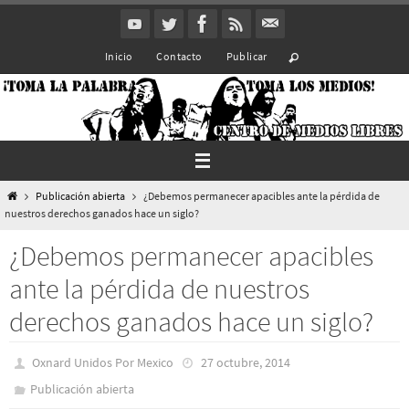
Ir
al
Inicio
Contacto
Publicar
contenido
Inicio
Publicación abierta
¿Debemos permanecer apacibles ante la pérdida de
nuestros derechos ganados hace un siglo?
¿Debemos permanecer apacibles
ante la pérdida de nuestros
derechos ganados hace un siglo?
Oxnard Unidos Por Mexico
27 octubre, 2014
Publicación abierta