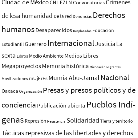
Ciudad de México
Crímenes
CNI-EZLN
Convocatorias
Derechos
de lesa humanidad
De la red
Denuncias
humanos
Desaparecidos
Educación
Desplazados
Internacional
La
Justicia
Guerrero
Estudiantil
sexta
Medios Libres
Medio Ambiente
Libros
Megaproyectos
Memoria histórica
Michoacán
Migrantes
Nacional
Mumia Abu-Jamal
mUjErEs
Movilizaciones
Presas y presos polí­ticos y de
Oaxaca
Organización
Pueblos Indí­
conciencia
Publicación abierta
genas
Solidaridad
Represión
Tierra y territorio
Resistencia
Tácticas represivas de las libertades y derechos