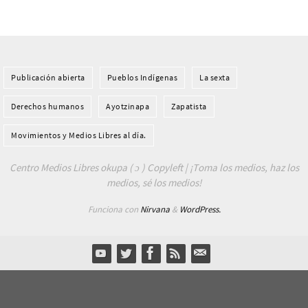
Publicación abierta
Pueblos Indí­genas
La sexta
Derechos humanos
Ayotzinapa
Zapatista
Movimientos y Medios Libres al día.
Centro Medios Libres okupa ( ɔ ) Copyleft | ¡Toma los medios, haz los
medios, sé los medios!
Funciona con
Nirvana
&
WordPress.