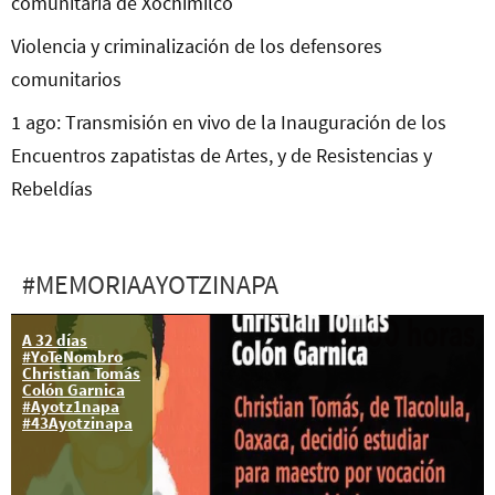
comunitaria de Xochimilco
Violencia y criminalización de los defensores
comunitarios
1 ago: Transmisión en vivo de la Inauguración de los
Encuentros zapatistas de Artes, y de Resistencias y
Rebeldías
#MEMORIAAYOTZINAPA
A 32 días
26 ago: 131
#YoTeNombro
Acción Global
Christian Tomás
por Ayotzinapa
Colón Garnica
#Ayotz1napa
#43Ayotzinapa