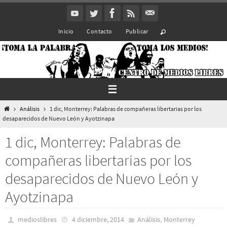
Ir
al
Inicio
Contacto
Publicar
contenido
Inicio
Análisis
1 dic, Monterrey: Palabras de compañeras libertarias por los
desaparecidos de Nuevo León y Ayotzinapa
1 dic, Monterrey: Palabras de
compañeras libertarias por los
desaparecidos de Nuevo León y
Ayotzinapa
,
medioslibres
4 diciembre, 2014
Análisis
Monterrey