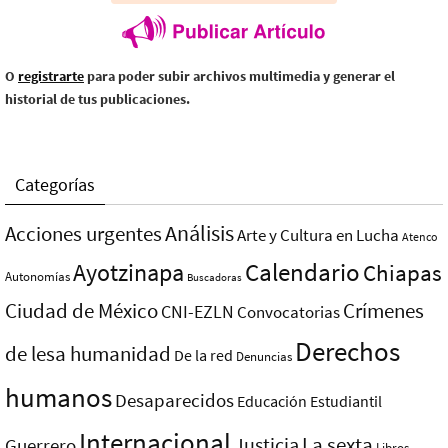
O
registrarte
para poder subir archivos multimedia y generar el
historial de tus publicaciones.
Categorías
Análisis
Acciones urgentes
Arte y Cultura en Lucha
Atenco
Ayotzinapa
Calendario
Chiapas
Autonomías
Buscadoras
Ciudad de México
Crímenes
CNI-EZLN
Convocatorias
Derechos
de lesa humanidad
De la red
Denuncias
humanos
Desaparecidos
Educación
Estudiantil
Internacional
La sexta
Justicia
Guerrero
Libros