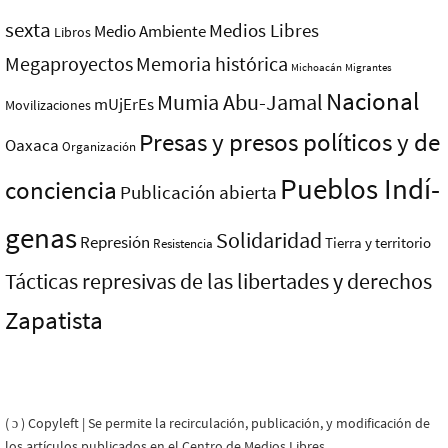
sexta
Medios Libres
Medio Ambiente
Libros
Megaproyectos
Memoria histórica
Michoacán
Migrantes
Nacional
Mumia Abu-Jamal
mUjErEs
Movilizaciones
Presas y presos polí­ticos y de
Oaxaca
Organización
Pueblos Indí­
conciencia
Publicación abierta
genas
Solidaridad
Represión
Tierra y territorio
Resistencia
Tácticas represivas de las libertades y derechos
Zapatista
( ɔ ) Copyleft | Se permite la recirculación, publicación, y modificación de
los artículos publicados en el Centro de Medios Libres