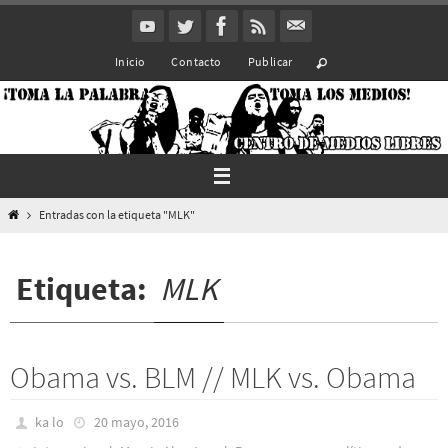
Ir
al
Inicio
Contacto
Publicar
contenido
Inicio
Entradas con la etiqueta "MLK"
Etiqueta:
MLK
Obama vs. BLM // MLK vs. Obama
ka lo
20 mayo, 2016