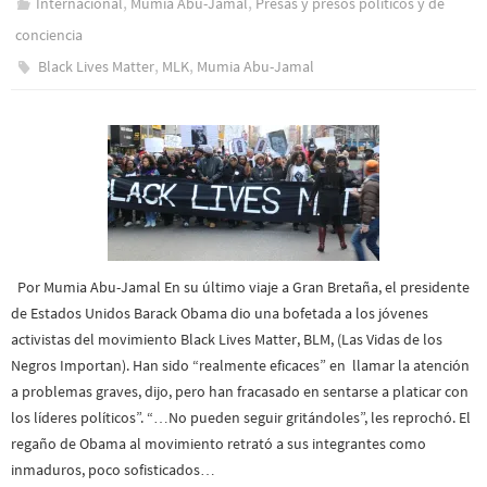
,
,
Internacional
Mumia Abu-Jamal
Presas y presos polí­ticos y de
conciencia
,
,
Black Lives Matter
MLK
Mumia Abu-Jamal
Por Mumia Abu-Jamal En su último viaje a Gran Bretaña, el presidente
de Estados Unidos Barack Obama dio una bofetada a los jóvenes
activistas del movimiento Black Lives Matter, BLM, (Las Vidas de los
Negros Importan). Han sido “realmente eficaces” en llamar la atención
a problemas graves, dijo, pero han fracasado en sentarse a platicar con
los líderes políticos”. “…No pueden seguir gritándoles”, les reprochó. El
regaño de Obama al movimiento retrató a sus integrantes como
inmaduros, poco sofisticados…