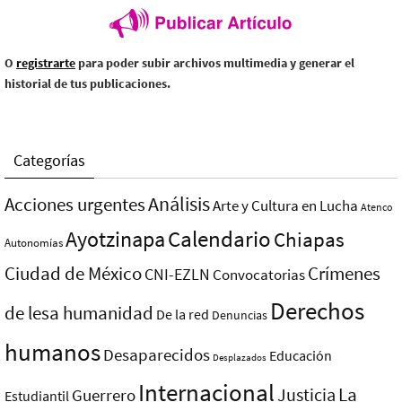
O
registrarte
para poder subir archivos multimedia y generar el
historial de tus publicaciones.
Categorías
Análisis
Acciones urgentes
Arte y Cultura en Lucha
Atenco
Ayotzinapa
Calendario
Chiapas
Autonomías
Ciudad de México
Crímenes
CNI-EZLN
Convocatorias
Derechos
de lesa humanidad
De la red
Denuncias
humanos
Desaparecidos
Educación
Desplazados
Internacional
La
Justicia
Guerrero
Estudiantil