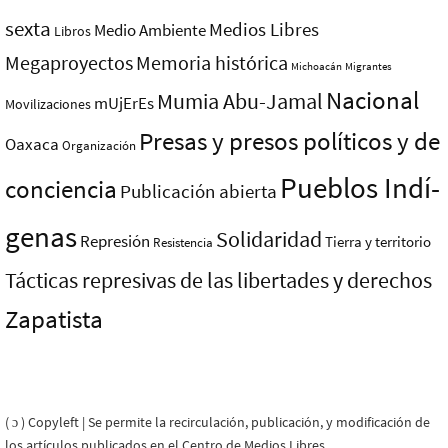
sexta
Medios Libres
Medio Ambiente
Libros
Megaproyectos
Memoria histórica
Michoacán
Migrantes
Nacional
Mumia Abu-Jamal
mUjErEs
Movilizaciones
Presas y presos polí­ticos y de
Oaxaca
Organización
Pueblos Indí­
conciencia
Publicación abierta
genas
Solidaridad
Represión
Tierra y territorio
Resistencia
Tácticas represivas de las libertades y derechos
Zapatista
( ɔ ) Copyleft | Se permite la recirculación, publicación, y modificación de
los artículos publicados en el Centro de Medios Libres