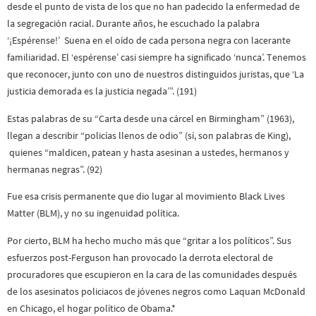
desde el punto de vista de los que no han padecido la enfermedad de
la segregación racial. Durante años, he escuchado la palabra
‘¡Espérense!’ Suena en el oído de cada persona negra con lacerante
familiaridad. El ‘espérense’ casi siempre ha significado ‘nunca’. Tenemos
que reconocer, junto con uno de nuestros distinguidos juristas, que ‘La
justicia demorada es la justicia negada’”. (191)
Estas palabras de su “Carta desde una cárcel en Birmingham” (1963),
llegan a describir “policías llenos de odio” (sí, son palabras de King),
quienes “maldicen, patean y hasta asesinan a ustedes, hermanos y
hermanas negras”. (92)
Fue esa crisis permanente que dio lugar al movimiento Black Lives
Matter (BLM), y no su ingenuidad política.
Por cierto, BLM ha hecho mucho más que “gritar a los políticos”. Sus
esfuerzos post-Ferguson han provocado la derrota electoral de
procuradores que escupieron en la cara de las comunidades después
de los asesinatos policiacos de jóvenes negros como Laquan McDonald
en Chicago, el hogar político de Obama.*