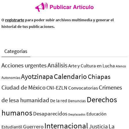
O
registrarte
para poder subir archivos multimedia y generar el
historial de tus publicaciones.
Categorías
Análisis
Acciones urgentes
Arte y Cultura en Lucha
Atenco
Ayotzinapa
Calendario
Chiapas
Autonomías
Ciudad de México
Crímenes
CNI-EZLN
Convocatorias
Derechos
de lesa humanidad
De la red
Denuncias
humanos
Desaparecidos
Educación
Desplazados
Internacional
La
Justicia
Guerrero
Estudiantil