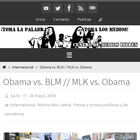
Ir
al
Inicio
Contacto
Publicar
contenido
Inicio
Internacional
Obama vs. BLM // MLK vs. Obama
Obama vs. BLM // MLK vs. Obama
ka lo
20 mayo, 2016
,
,
Internacional
Mumia Abu-Jamal
Presas y presos polí­ticos y de
conciencia