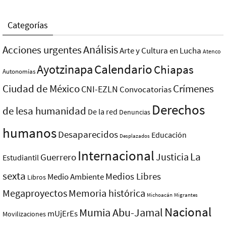
Categorías
Análisis
Acciones urgentes
Arte y Cultura en Lucha
Atenco
Ayotzinapa
Calendario
Chiapas
Autonomías
Ciudad de México
Crímenes
CNI-EZLN
Convocatorias
Derechos
de lesa humanidad
De la red
Denuncias
humanos
Desaparecidos
Educación
Desplazados
Internacional
La
Justicia
Guerrero
Estudiantil
sexta
Medios Libres
Medio Ambiente
Libros
Megaproyectos
Memoria histórica
Michoacán
Migrantes
Nacional
Mumia Abu-Jamal
mUjErEs
Movilizaciones