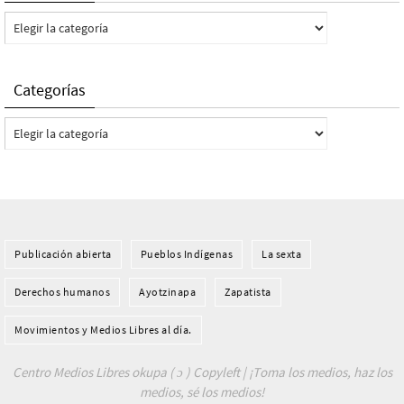
Categorías
Categorías
Categorías
Publicación abierta
Pueblos Indí­genas
La sexta
Derechos humanos
Ayotzinapa
Zapatista
Movimientos y Medios Libres al día.
Centro Medios Libres okupa ( ɔ ) Copyleft | ¡Toma los medios, haz los
medios, sé los medios!