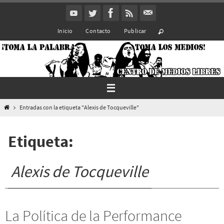
Ir
al
Inicio
Contacto
Publicar
contenido
Inicio
Entradas con la etiqueta "Alexis de Tocqueville"
Etiqueta:
Alexis de Tocqueville
La Política de la Performance