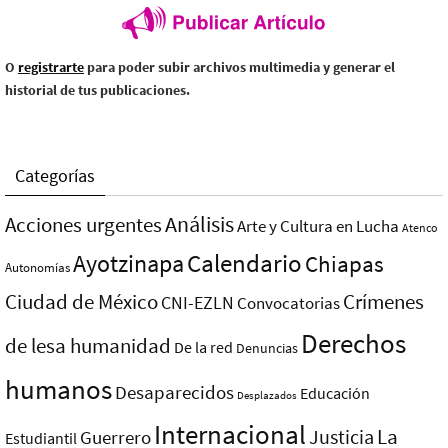
O
registrarte
para poder subir archivos multimedia y generar el
historial de tus publicaciones.
Categorías
Análisis
Acciones urgentes
Arte y Cultura en Lucha
Atenco
Ayotzinapa
Calendario
Chiapas
Autonomías
Ciudad de México
Crímenes
CNI-EZLN
Convocatorias
Derechos
de lesa humanidad
De la red
Denuncias
humanos
Desaparecidos
Educación
Desplazados
Internacional
La
Justicia
Guerrero
Estudiantil