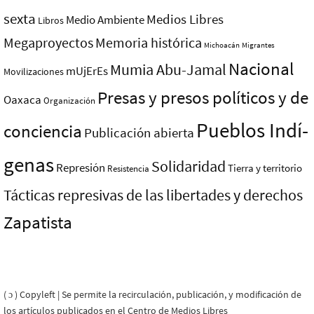
sexta
Medios Libres
Medio Ambiente
Libros
Megaproyectos
Memoria histórica
Michoacán
Migrantes
Nacional
Mumia Abu-Jamal
mUjErEs
Movilizaciones
Presas y presos polí­ticos y de
Oaxaca
Organización
Pueblos Indí­
conciencia
Publicación abierta
genas
Solidaridad
Represión
Tierra y territorio
Resistencia
Tácticas represivas de las libertades y derechos
Zapatista
( ɔ ) Copyleft | Se permite la recirculación, publicación, y modificación de
los artículos publicados en el Centro de Medios Libres