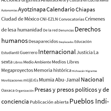
Arte y Cultura en Lucha
Atenco
Ayotzinapa
Calendario
Chiapas
Autonomías
Ciudad de México
Crímenes
CNI-EZLN
Convocatorias
Derechos
de lesa humanidad
De la red
Denuncias
humanos
Desaparecidos
Educación
Desplazados
Internacional
La
Justicia
Guerrero
Estudiantil
sexta
Medios Libres
Medio Ambiente
Libros
Megaproyectos
Memoria histórica
Michoacán
Migrantes
Nacional
Mumia Abu-Jamal
mUjErEs
Movilizaciones
Presas y presos polí­ticos y de
Oaxaca
Organización
Pueblos Indí­
conciencia
Publicación abierta