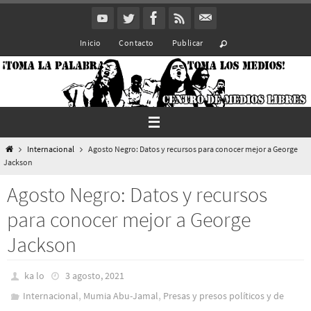
Ir
al
Inicio
Contacto
Publicar
contenido
Inicio
Internacional
Agosto Negro: Datos y recursos para conocer mejor a George
Jackson
Agosto Negro: Datos y recursos
para conocer mejor a George
Jackson
ka lo
3 agosto, 2021
,
,
Internacional
Mumia Abu-Jamal
Presas y presos polí­ticos y de