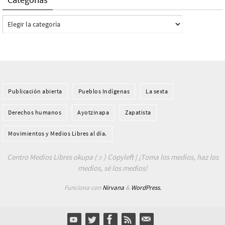
Categorías
Publicación abierta
Pueblos Indí­genas
La sexta
Derechos humanos
Ayotzinapa
Zapatista
Movimientos y Medios Libres al día.
Centro Medios Libres okupa ( ɔ ) Copyleft | ¡Toma los medios, haz los
medios, sé los medios!
Funciona con
Nirvana
&
WordPress.