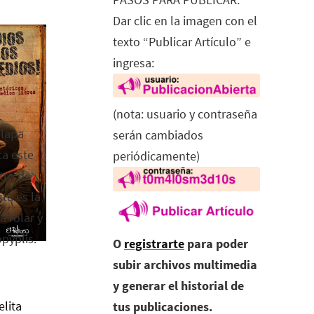
Dar clic en la imagen con el
texto “Publicar Artículo” e
ingresa:
(nota: usuario y contraseña
alapa
serán cambiados
ca este
periódicamente)
tro de
ta es la
a rolar y
opyplis.
O
registrarte
para poder
subir archivos multimedia
y generar el historial de
elita
tus publicaciones.