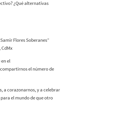
ctivo? ¿Qué alternativas
“Samir Flores Soberanes”
z, CdMx
 en el
compartirnos el número de
.
, a corazonarnos, y a celebrar
te para el mundo de que otro