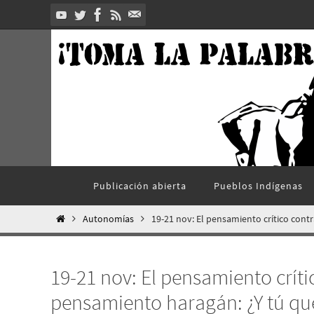
Ir
al
contenido
Ir
Publicación abierta
Pueblos Indí­genas
al
contenido
Inicio
Autonomías
19-21 nov: El pensamiento crítico cont
19-21 nov: El pensamiento críti
pensamiento haragán: ¿Y tú qu