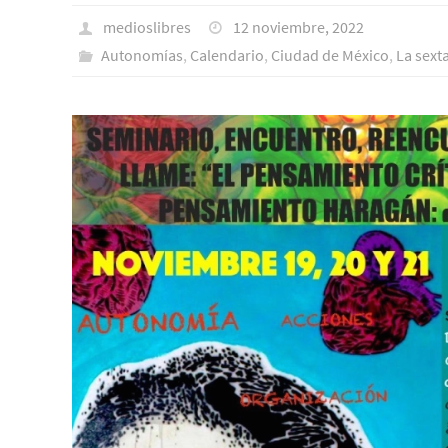
medioslibres
12 noviembre, 2022
Autonomías
,
Calendario
,
Ciudad de México
,
La sext