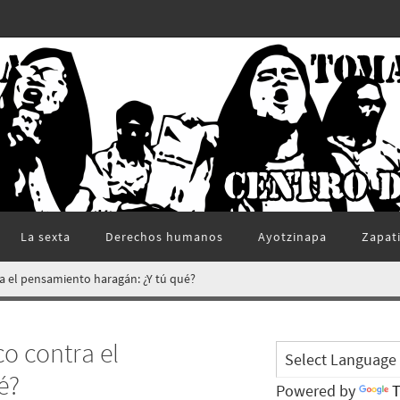
La sexta
Derechos humanos
Ayotzinapa
Zapat
ra el pensamiento haragán: ¿Y tú qué?
co contra el
é?
Powered by
T