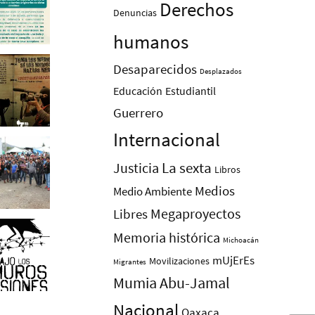
Derechos
Denuncias
humanos
Desaparecidos
Desplazados
Educación
Estudiantil
Guerrero
Internacional
La sexta
Justicia
Libros
Medios
Medio Ambiente
Megaproyectos
Libres
Memoria histórica
Michoacán
mUjErEs
Movilizaciones
Migrantes
Mumia Abu-Jamal
Nacional
Oaxaca