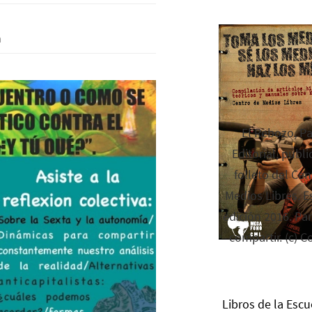
a
El Rebozo, P
Editorial, publi
folleto del Cen
Medios Libres. Es
edición 2016. Par
compartir. (c) C
Libros de la Escu