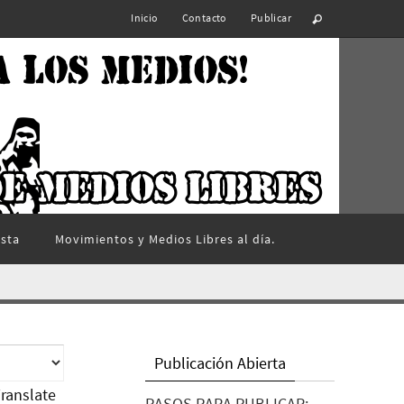
Inicio
Contacto
Publicar
ista
Movimientos y Medios Libres al día.
Publicación Abierta
ranslate
PASOS PARA PUBLICAR: