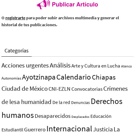
O
registrarte
para poder subir archivos multimedia y generar el
historial de tus publicaciones.
Categorías
Análisis
Acciones urgentes
Arte y Cultura en Lucha
Atenco
Ayotzinapa
Calendario
Chiapas
Autonomías
Ciudad de México
Crímenes
CNI-EZLN
Convocatorias
Derechos
de lesa humanidad
De la red
Denuncias
humanos
Desaparecidos
Educación
Desplazados
Internacional
La
Justicia
Guerrero
Estudiantil