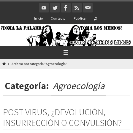
Ir
al
Inicio
Contacto
Publicar
contenido
Inicio
Archivo por categoría "Agroecología"
Categoría:
Agroecología
POST VIRUS, ¿DEVOLUCIÓN,
INSURRECCIÓN O CONVULSIÓN?