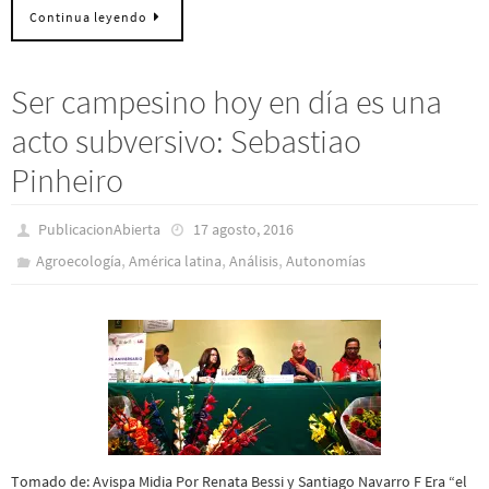
Continua leyendo
Ser campesino hoy en día es una
acto subversivo: Sebastiao
Pinheiro
PublicacionAbierta
17 agosto, 2016
,
,
,
Agroecología
América latina
Análisis
Autonomías
Tomado de: Avispa Midia Por Renata Bessi y Santiago Navarro F Era “el