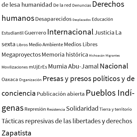
Derechos
de lesa humanidad
De la red
Denuncias
humanos
Desaparecidos
Educación
Desplazados
Internacional
La
Justicia
Guerrero
Estudiantil
sexta
Medios Libres
Medio Ambiente
Libros
Megaproyectos
Memoria histórica
Michoacán
Migrantes
Nacional
Mumia Abu-Jamal
mUjErEs
Movilizaciones
Presas y presos polí­ticos y de
Oaxaca
Organización
Pueblos Indí­
conciencia
Publicación abierta
genas
Solidaridad
Represión
Tierra y territorio
Resistencia
Tácticas represivas de las libertades y derechos
Zapatista