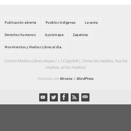
Publicación abierta
Pueblos Indí­genas
La sexta
Derechos humanos
Ayotzinapa
Zapatista
Movimientos y Medios Libres al día.
Centro Medios Libres okupa ( ɔ ) Copyleft | ¡Toma los medios, haz los
medios, sé los medios!
Funciona con
Nirvana
&
WordPress.