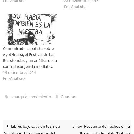
En «Análisis»
23 noviembre, 2014
En «Análisis»
Comunicado zapatista sobre
Ayotzinapa, el Festival de las
Resistencias y un análisis de la
contrainsurgencia mediática
14 diciembre, 2014
En «Análisis»
,
.
.
anarquía
movimiento
Guardar
Libres bajo caución los 8 de
5 nov: Recuento de hechos en la
Xochicuautla, defensores del
Escuela Nacional de Trabajo