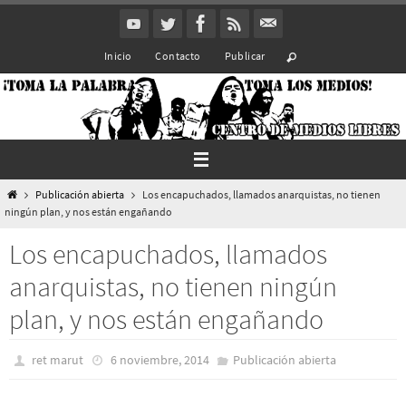
Ir
al
Inicio
Contacto
Publicar
contenido
Inicio
Publicación abierta
Los encapuchados, llamados anarquistas, no tienen
ningún plan, y nos están engañando
Los encapuchados, llamados
anarquistas, no tienen ningún
plan, y nos están engañando
ret marut
6 noviembre, 2014
Publicación abierta