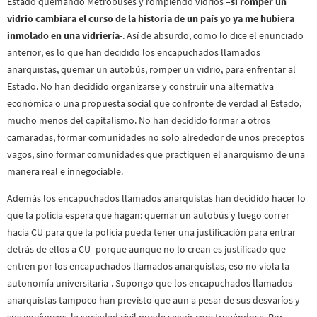
Estado quemando Metrobuses y rompiendo vidrios –
si romper un
vidrio cambiara el curso de la historia de un país yo ya me hubiera
inmolado en una vidriería
-. Así de absurdo, como lo dice el enunciado
anterior, es lo que han decidido los encapuchados llamados
anarquistas, quemar un autobús, romper un vidrio, para enfrentar al
Estado. No han decidido organizarse y construir una alternativa
económica o una propuesta social que confronte de verdad al Estado,
mucho menos del capitalismo. No han decidido formar a otros
camaradas, formar comunidades no solo alrededor de unos preceptos
vagos, sino formar comunidades que practiquen el anarquismo de una
manera real e innegociable.
Además los encapuchados llamados anarquistas han decidido hacer lo
que la policía espera que hagan: quemar un autobús y luego correr
hacia CU para que la policía pueda tener una justificación para entrar
detrás de ellos a CU -porque aunque no lo crean es justificado que
entren por los encapuchados llamados anarquistas, eso no viola la
autonomía universitaria-. Supongo que los encapuchados llamados
anarquistas tampoco han previsto que aun a pesar de sus desvaríos y