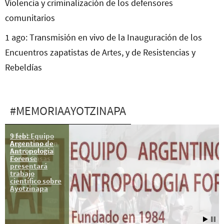
Violencia y criminalización de los defensores
comunitarios
1 ago: Transmisión en vivo de la Inauguración de los
Encuentros zapatistas de Artes, y de Resistencias y
Rebeldías
#MEMORIAAYOTZINAPA
9 feb: Equipo
30 jul:
Argentino de
Ayotzinapa en
Antropología
San Cristóbal
Forense
de las Casas
presentará
trabajo
científico sobre
Ayotzinapa