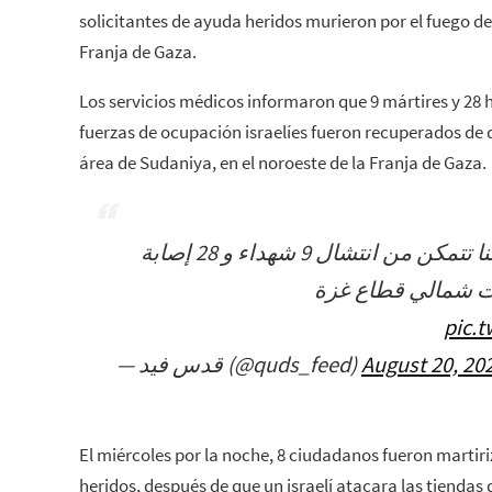
solicitantes de ayuda heridos murieron por el fuego del e
Franja de Gaza.
Los servicios médicos informaron que 9 mártires y 28 h
fuerzas de ocupación israelíes fueron recuperados de
área de Sudaniya, en el noroeste de la Franja de Gaza.
الخدمات الطبية: طواقمنا تتمكن من انتشال 9 شهداء و 28 إصابة
ت شمالي قطاع غزة
pic.
— قدس فيد (@quds_feed)
August 20, 20
El miércoles por la noche, 8 ciudadanos fueron martiri
heridos, después de que un israelí atacara las tienda