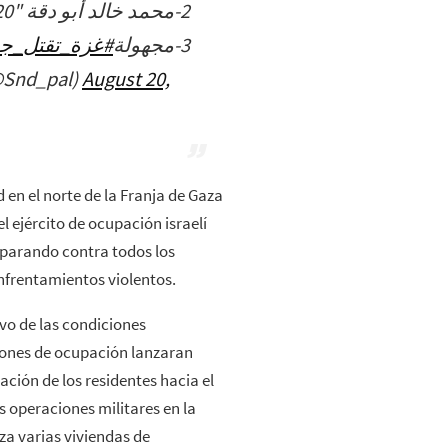
2-محمد خالد أبو دقة "20عام"
3-مجهولة
غزة_تقتل_جوع
ency (@Snd_pal)
August 20,
 en el norte de la Franja de Gaza
l ejército de ocupación israelí
isparando contra todos los
nfrentamientos violentos.
ivo de las condiciones
viones de ocupación lanzaran
ción de los residentes hacia el
as operaciones militares en la
za varias viviendas de