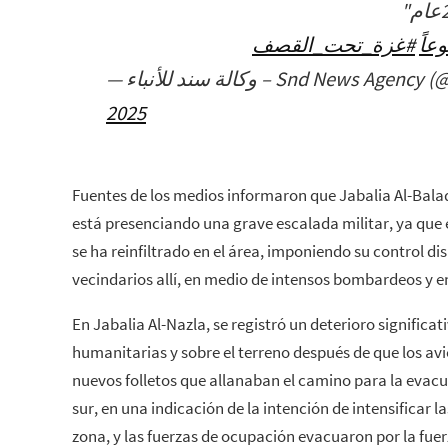
#اً
#غزة_تحت_القصف
— وكالة سند للأنباء – Snd News Ag
2025
Fuentes de los medios informaron que Jabalia Al-Balad
está presenciando una grave escalada militar, ya que e
se ha reinfiltrado en el área, imponiendo su control d
vecindarios allí, en medio de intensos bombardeos y e
En Jabalia Al-Nazla, se registró un deterioro significat
humanitarias y sobre el terreno después de que los a
nuevos folletos que allanaban el camino para la evacua
sur, en una indicación de la intención de intensificar l
zona, y las fuerzas de ocupación evacuaron por la fuer