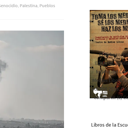
Genocidio
,
Palestina
,
Pueblos
El Rebozo, P
Editorial, publi
folleto del Cen
Medios Libres. Es
edición 2016. Par
compartir. (c) C
Libros de la Escu