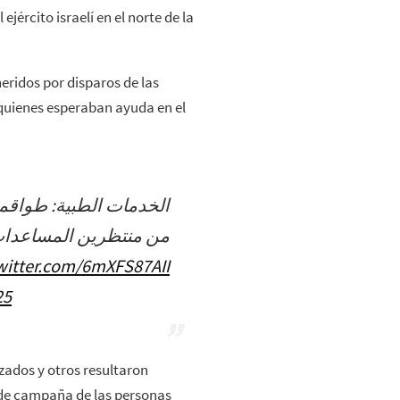
jército israelí en el norte de la
eridos por disparos de las
 quienes esperaban ayuda en el
من منتظرين المساعدا
twitter.com/6mXFS87AII
25
zados y otros resultaron
s de campaña de las personas