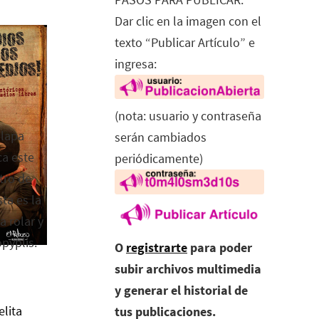
Dar clic en la imagen con el
texto “Publicar Artículo” e
ingresa:
(nota: usuario y contraseña
alapa
serán cambiados
ca este
periódicamente)
tro de
ta es la
a rolar y
opyplis.
O
registrarte
para poder
subir archivos multimedia
y generar el historial de
elita
tus publicaciones.