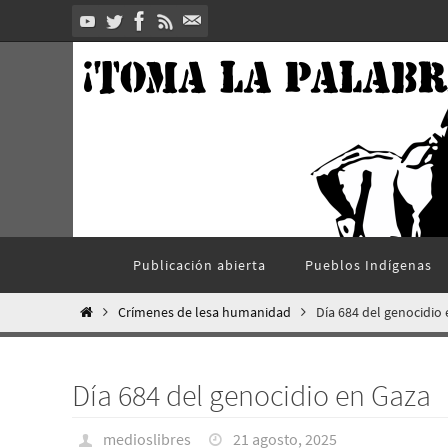
Ir
al
contenido
Ir
Publicación abierta
Pueblos Indí­genas
al
contenido
Inicio
Crímenes de lesa humanidad
Día 684 del genocidio
Día 684 del genocidio en Gaza
medioslibres
21 agosto, 2025