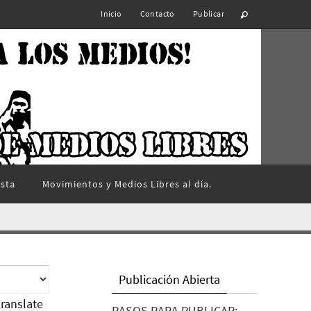
Inicio
Contacto
Publicar
ista
Movimientos y Medios Libres al día.
Publicación Abierta
ranslate
PASOS PARA PUBLICAR: