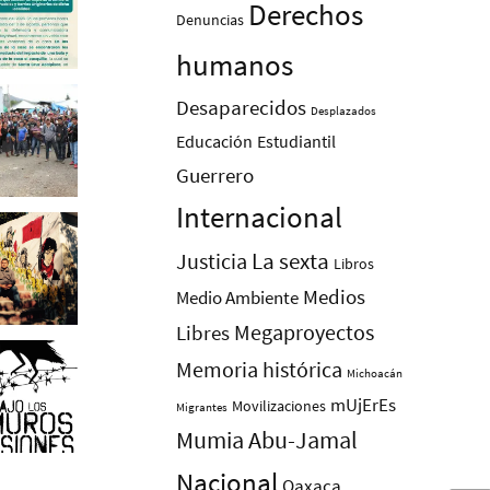
Derechos
Denuncias
humanos
Desaparecidos
Desplazados
Educación
Estudiantil
Guerrero
Internacional
La sexta
Justicia
Libros
Medios
Medio Ambiente
Megaproyectos
Libres
Memoria histórica
Michoacán
mUjErEs
Movilizaciones
Migrantes
Mumia Abu-Jamal
Nacional
Oaxaca