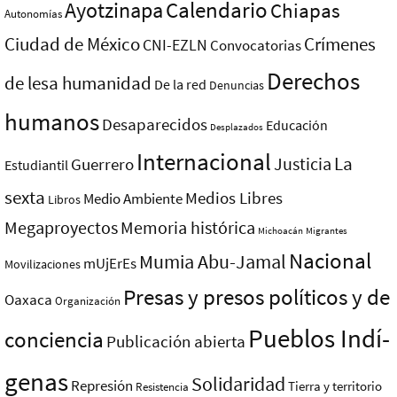
Ayotzinapa
Calendario
Chiapas
Autonomías
Ciudad de México
Crímenes
CNI-EZLN
Convocatorias
Derechos
de lesa humanidad
De la red
Denuncias
humanos
Desaparecidos
Educación
Desplazados
Internacional
La
Justicia
Guerrero
Estudiantil
sexta
Medios Libres
Medio Ambiente
Libros
Megaproyectos
Memoria histórica
Michoacán
Migrantes
Nacional
Mumia Abu-Jamal
mUjErEs
Movilizaciones
Presas y presos polí­ticos y de
Oaxaca
Organización
Pueblos Indí­
conciencia
Publicación abierta
genas
Solidaridad
Represión
Tierra y territorio
Resistencia