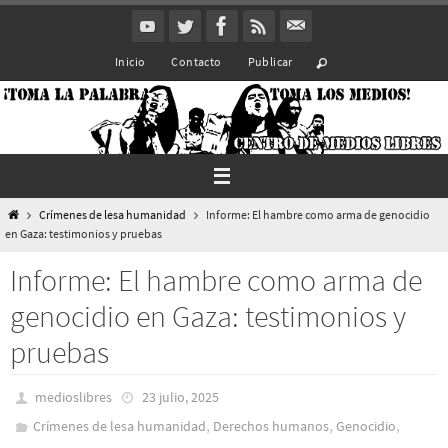
Ir
al
Inicio
Contacto
Publicar
contenido
Inicio
Crímenes de lesa humanidad
Informe: El hambre como arma de genocidio
en Gaza: testimonios y pruebas
Informe: El hambre como arma de
genocidio en Gaza: testimonios y
pruebas
medioslibres
23 julio, 2025
,
,
,
Crímenes de lesa humanidad
Derechos humanos
Genocidio