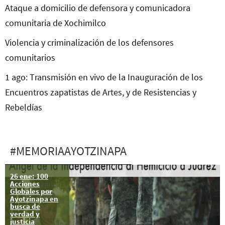
Ataque a domicilio de defensora y comunicadora
comunitaria de Xochimilco
Violencia y criminalización de los defensores
comunitarios
1 ago: Transmisión en vivo de la Inauguración de los
Encuentros zapatistas de Artes, y de Resistencias y
Rebeldías
#MEMORIAAYOTZINAPA
26 ene: 100
Londres: Por
Acciones
Siria, el cambio
Globales por
climático y los
Ayotzinapa en
43 de
busca de
Ayotzinapa
verdad y
justicia