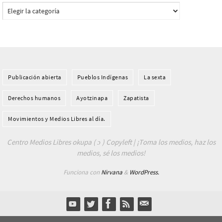
Categorías
Publicación abierta
Pueblos Indí­genas
La sexta
Derechos humanos
Ayotzinapa
Zapatista
Movimientos y Medios Libres al día.
Centro Medios Libres okupa ( ɔ ) Copyleft | ¡Toma los medios, haz los
medios, sé los medios!
Funciona con
Nirvana
&
WordPress.