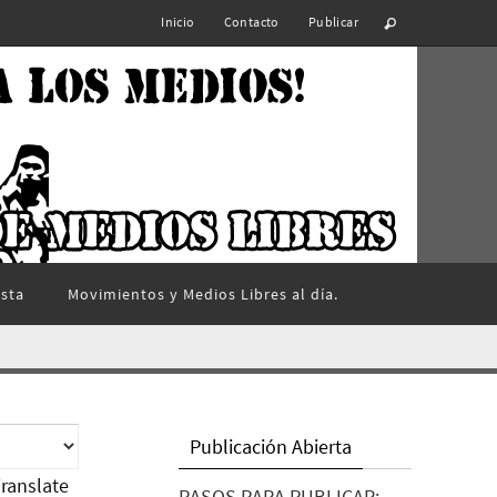
Inicio
Contacto
Publicar
ista
Movimientos y Medios Libres al día.
Publicación Abierta
ranslate
PASOS PARA PUBLICAR: