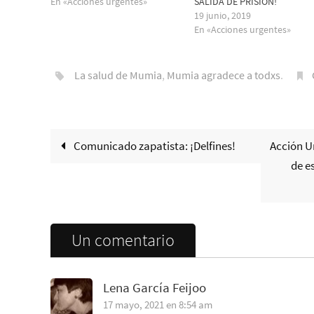
En «Acciones urgentes»
SALIDA DE PRISIÓN!
19 junio, 2019
En «Acciones urgentes»
La salud de Mumia
,
Mumia agradece a todxs
.
Comunicado zapatista: ¡Delfines!
Acción Ur
de e
Un comentario
Lena García Feijoo
17 mayo, 2021 en 8:54 am