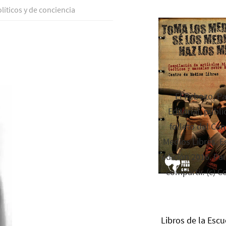
lí­ticos y de conciencia
El Rebozo, P
Editorial, publi
folleto del Cen
Medios Libres. Es
edición 2016. Par
compartir. (c) C
Libros de la Escu