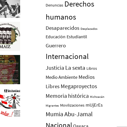
Derechos
Denuncias
humanos
Desaparecidos
Desplazados
Educación
Estudiantil
Guerrero
Internacional
La sexta
Justicia
Libros
Medios
Medio Ambiente
Megaproyectos
Libres
Memoria histórica
Michoacán
mUjErEs
Movilizaciones
Migrantes
Mumia Abu-Jamal
Nacional
Oaxaca