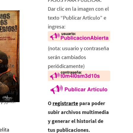
Dar clic en la imagen con el
texto “Publicar Artículo” e
ingresa:
(nota: usuario y contraseña
alapa
serán cambiados
ca este
periódicamente)
tro de
ta es la
a rolar y
opyplis.
O
registrarte
para poder
subir archivos multimedia
y generar el historial de
elita
tus publicaciones.