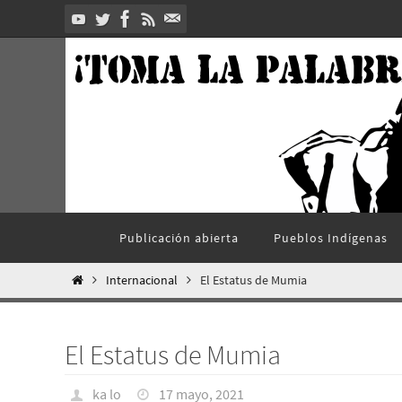
Ir
al
contenido
Ir
Publicación abierta
Pueblos Indí­genas
al
contenido
Inicio
Internacional
El Estatus de Mumia
El Estatus de Mumia
ka lo
17 mayo, 2021