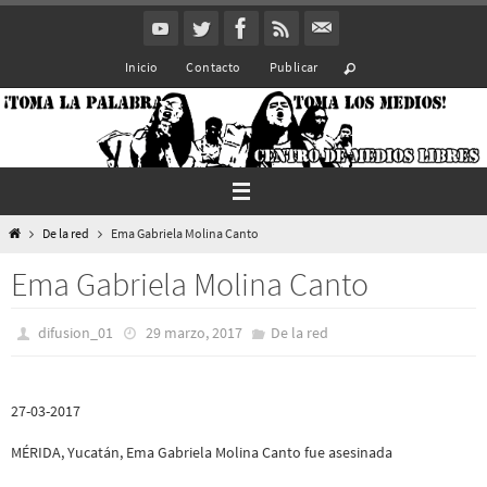
Ir
al
Inicio
Contacto
Publicar
contenido
Inicio
De la red
Ema Gabriela Molina Canto
Ema Gabriela Molina Canto
difusion_01
29 marzo, 2017
De la red
27-03-2017
MÉRIDA, Yucatán, Ema Gabriela Molina Canto fue asesinada