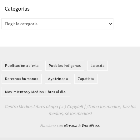
Categorías
Categorías
Publicación abierta
Pueblos Indí­genas
La sexta
Derechos humanos
Ayotzinapa
Zapatista
Movimientos y Medios Libres al día.
Centro Medios Libres okupa ( ɔ ) Copyleft | ¡Toma los medios, haz los
medios, sé los medios!
Funciona con
Nirvana
&
WordPress.