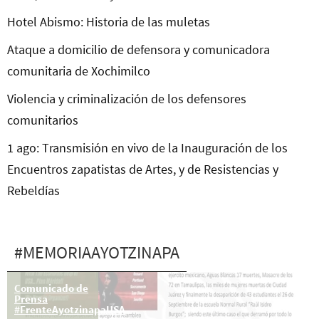
Hotel Abismo: Historia de las muletas
Ataque a domicilio de defensora y comunicadora
comunitaria de Xochimilco
Violencia y criminalización de los defensores
comunitarios
1 ago: Transmisión en vivo de la Inauguración de los
Encuentros zapatistas de Artes, y de Resistencias y
Rebeldías
#MEMORIAAYOTZINAPA
1 nov: Venta
Comunicado de
solidaria de
Prensa
flores de
#FrenteAyotzinapaUSA