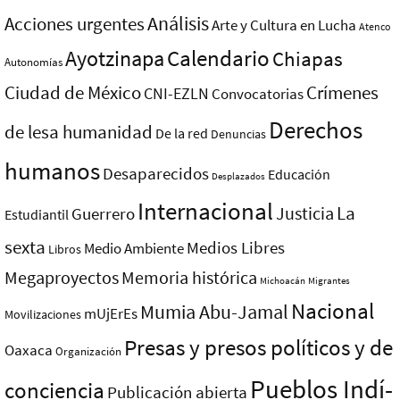
Análisis
Acciones urgentes
Arte y Cultura en Lucha
Atenco
Ayotzinapa
Calendario
Chiapas
Autonomías
Ciudad de México
Crímenes
CNI-EZLN
Convocatorias
Derechos
de lesa humanidad
De la red
Denuncias
humanos
Desaparecidos
Educación
Desplazados
Internacional
La
Justicia
Guerrero
Estudiantil
sexta
Medios Libres
Medio Ambiente
Libros
Megaproyectos
Memoria histórica
Michoacán
Migrantes
Nacional
Mumia Abu-Jamal
mUjErEs
Movilizaciones
Presas y presos polí­ticos y de
Oaxaca
Organización
Pueblos Indí­
conciencia
Publicación abierta