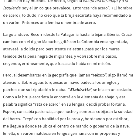
Titanes no hay muchos. De hecho, según la
wikipedia de abajo y a la
izquierda
, soy el único que prevalece. Entonces “de acero”. ¿El hombre
de acero?, lo dudo; no creo que la bruja escarlata haya recomendado a
un varón. Entonces una fémina o hembra de acero.
Largo anduve. Recorrí desde la Patagonia hasta la lejana Siberia. Crucé
caminos con el digno Mapuche, grité con la Colombia ensangrentada,
atravesé la dolida pero persistente Palestina, pasé por los mares
teñidos de la pena negra de migrantes, y volví sobre mis pasos,
creyendo, erróneamente, que fracasado había en mi misión.
Pero, al desembarcar en la geografía que llaman “México”, algo llamó mi
atención. Sobre aguas turquesas un navío padecía los arreglos y
parches que su tripulación le daba. “
Stahlratte
”, se leía en un costado.
Como a la bruja escarlata la encontré en la Alemania de abajo, y esa
palabra significa “rata de acero” en su lengua, decidí probar fortuna.
Esperé, con sabia paciencia, a que noche y sombras cobijaran la soledad
del barco. Trepé con habilidad por la proa y, bordeando por estribor,
me llegué a donde se ubica el centro de mando o gobierno de la nave.
En ella, un varón maldecía en lengua germana con improperios y