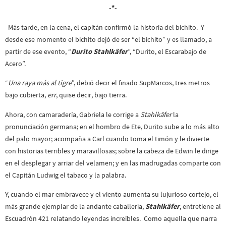
-*-
Más tarde, en la cena, el capitán confirmó la historia del bichito. Y
desde ese momento el bichito dejó de ser “el bichito” y es llamado, a
partir de ese evento, “
Durito Stahlkäfer
”, “Durito, el Escarabajo de
Acero”.
“
Una raya más al tigre
”, debió decir el finado SupMarcos, tres metros
bajo cubierta,
err
, quise decir, bajo tierra.
Ahora, con camaradería, Gabriela le corrige a
Stahlkäfer
la
pronunciación germana; en el hombro de Ete, Durito sube a lo más alto
del palo mayor; acompaña a Carl cuando toma el timón y le divierte
con historias terribles y maravillosas; sobre la cabeza de Edwin le dirige
en el desplegar y arriar del velamen; y en las madrugadas comparte con
el Capitán Ludwig el tabaco y la palabra.
Y, cuando el mar embravece y el viento aumenta su lujurioso cortejo, el
más grande ejemplar de la andante caballería,
Stahlkäfer
, entretiene al
Escuadrón 421 relatando leyendas increíbles. Como aquella que narra