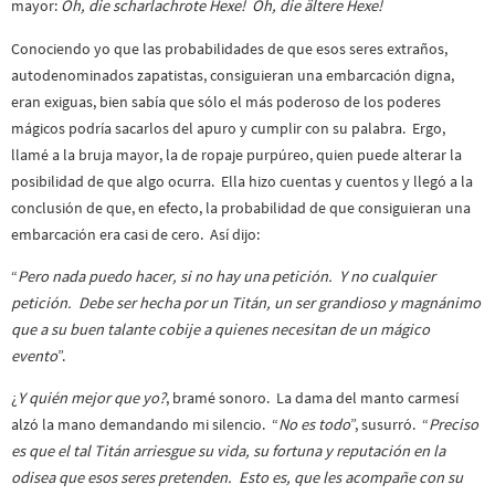
mayor:
Oh, die scharlachrote Hexe! Oh, die ältere Hexe!
Conociendo yo que las probabilidades de que esos seres extraños,
autodenominados zapatistas, consiguieran una embarcación digna,
eran exiguas, bien sabía que sólo el más poderoso de los poderes
mágicos podría sacarlos del apuro y cumplir con su palabra. Ergo,
llamé a la bruja mayor, la de ropaje purpúreo, quien puede alterar la
posibilidad de que algo ocurra. Ella hizo cuentas y cuentos y llegó a la
conclusión de que, en efecto, la probabilidad de que consiguieran una
embarcación era casi de cero. Así dijo:
“
Pero nada puedo hacer, si no hay una petición. Y no cualquier
petición. Debe ser hecha por un Titán, un ser grandioso y magnánimo
que a su buen talante cobije a quienes necesitan de un mágico
evento
”.
¿
Y quién mejor que yo?
, bramé sonoro. La dama del manto carmesí
alzó la mano demandando mi silencio. “
No es todo
”, susurró. “
Preciso
es que el tal Titán arriesgue su vida, su fortuna y reputación en la
odisea que esos seres pretenden. Esto es, que les acompañe con su