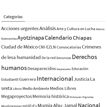
Categorías
Análisis
Acciones urgentes
Arte y Cultura en Lucha
Atenco
Ayotzinapa
Calendario
Chiapas
Autonomías
Ciudad de México
Crímenes
CNI-EZLN
Convocatorias
Derechos
de lesa humanidad
De la red
Denuncias
humanos
Desaparecidos
Educación
Desplazados
Internacional
La
Justicia
Guerrero
Estudiantil
sexta
Medios Libres
Medio Ambiente
Libros
Megaproyectos
Memoria histórica
Michoacán
Migrantes
Nacional
Mumia Abu-Jamal
mUjErEs
Movilizaciones