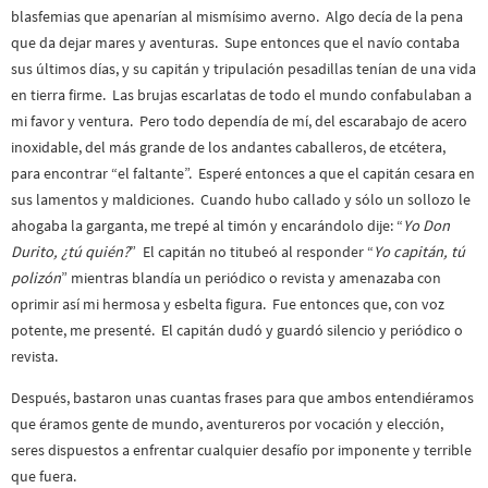
blasfemias que apenarían al mismísimo averno. Algo decía de la pena
que da dejar mares y aventuras. Supe entonces que el navío contaba
sus últimos días, y su capitán y tripulación pesadillas tenían de una vida
en tierra firme. Las brujas escarlatas de todo el mundo confabulaban a
mi favor y ventura. Pero todo dependía de mí, del escarabajo de acero
inoxidable, del más grande de los andantes caballeros, de etcétera,
para encontrar “el faltante”. Esperé entonces a que el capitán cesara en
sus lamentos y maldiciones. Cuando hubo callado y sólo un sollozo le
ahogaba la garganta, me trepé al timón y encarándolo dije: “
Yo Don
Durito, ¿tú quién?
” El capitán no titubeó al responder “
Yo capitán, tú
polizón
” mientras blandía un periódico o revista y amenazaba con
oprimir así mi hermosa y esbelta figura. Fue entonces que, con voz
potente, me presenté. El capitán dudó y guardó silencio y periódico o
revista.
Después, bastaron unas cuantas frases para que ambos entendiéramos
que éramos gente de mundo, aventureros por vocación y elección,
seres dispuestos a enfrentar cualquier desafío por imponente y terrible
que fuera.