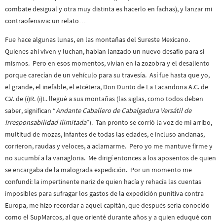
combate desigual y otra muy distinta es hacerlo en fachas), y lanzar mi
contraofensiva: un relato…
Fue hace algunas lunas, en las montañas del Sureste Mexicano.
Quienes ahí viven y luchan, habían lanzado un nuevo desafío para sí
mismos. Pero en esos momentos, vivían en la zozobra y el desaliento
porque carecían de un vehículo para su travesía. Así fue hasta que yo,
el grande, el inefable, el etcétera, Don Durito de La Lacandona A.C. de
C.V. de (i)R. (i)L. llegué a sus montañas (las siglas, como todos deben
saber, significan “
Andante Caballero de Cabalgadura Versátil de
Irresponsabilidad Ilimitada
”). Tan pronto se corrió la voz de mi arribo,
multitud de mozas, infantes de todas las edades, e incluso ancianas,
corrieron, raudas y veloces, a aclamarme. Pero yo me mantuve firme y
no sucumbí a la vanagloria. Me dirigí entonces a los aposentos de quien
se encargaba de la malograda expedición. Por un momento me
confundí: la impertinente nariz de quien hacía y rehacía las cuentas
imposibles para sufragar los gastos de la expedición punitiva contra
Europa, me hizo recordar a aquel capitán, que después sería conocido
como el SupMarcos, al que orienté durante años y a quien eduqué con