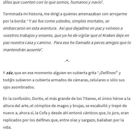
diles que cuenten con lo que somos, humanos y navío
”.
Terminada mi historia, me dirigí a quienes amenazaban con arrojarme
por la borda: “
Y así fue como ustedes, simples mortales, se
embarcaron en esta aventura. Así que dejadme en paz y volveos a
vuestros trabajos y enseres, que yo he de vigilar que el Kraken deje en
paz nuestra casa y camino. Para eso he llamado a peces amigos que lo
mantendrán ausente
”.
-*-
Y
záz
, que en ese momento alguien en cubierta grita “
¡Delfines!
” y
tod@s subieron a cubierta armados de cámaras, celulares o sólo sus
ojos asombrados.
En la confusión, Durito, el más grande de los Titanes, el único héroe a la
altura del arte, el cómplice de magos y brujas, se escabulló y trepó de
nuevo a, ahora sí, la Cofa y desde ahí entonó cánticos que, lo juro, eran
replicados por los delfines que, entre olas y sargazo, bailaban por la
vida.