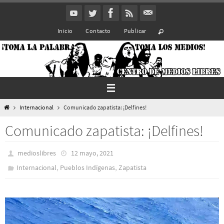
Ir
al
Inicio
Contacto
Publicar
contenido
Inicio
Internacional
Comunicado zapatista: ¡Delfines!
Comunicado zapatista: ¡Delfines!
medioslibres
12 mayo, 2021
,
,
Internacional
Pueblos Indí­genas
Zapatista