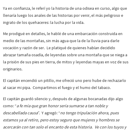
Ya en confianza, le referí yo la historia de una odisea en curso, algo que
llenaría luego los anales de las historias por venir, el más peligroso e
ingrato de los quehaceres: la lucha por la vida.
Me prodigué en detalles, le hablé de una embarcación construida en
medio de las montañas, sin más agua que la de la lluvia para darle
vocación y razón de ser. Le platiqué de quienes habían decidido
abrazar tamaña osadía, de leyendas sobre una montaña que se niega a
la prisión de sus pies en tierra, de mitos y leyendas mayas en voz de sus
originarios.
El capitán encendió un pitillo, me ofreció uno pero hube de rechazarlo
al sacar mi pipa. Compartimos el fuego y el humo del tabaco.
El capitán guardó silencio y, después de algunas bocanadas dijo algo
como: “
a fe mía que gran honor sería sumarse a tan noble y
descabellada causa
”. Y agregó: “
no tengo tripulación ahora, pues
estamos ya al retiro, pero estoy seguro que mujeres y hombres se
acercarán con tan solo el encanto de esta historia. Ve con los tuyos y