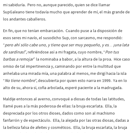
mi sabiduría. Pero no, aunque parecido, quien se dice llamar
SupGaleano tiene todavía mucho que aprender de mí, el más grande de
los andantes caballeros.
En fin, que no tenían embarcación. Cuando puse a la disposición de
esos seres mi navío, el susodicho Sup, con sarcasmo, me respondió:
“
pero ahí sólo cabe uno, y tiene que ser muy pequeño, y es… ¡una lata
de sardinas!
”, refiriéndose así a mi fragata, cuyo nombre, “
Pon tus
barbas a remojar
” la nominaba a babor, a la altura de la proa. Hice caso
omiso de tal impertinencia y, caminando por entre la multitud que
anhelaba una mirada mía, una palabra al menos, me dirigí hacia la isla
“
No tiene nombre
”, descubierta por quien esto narra en 1999. Ya en lo
alto de su, ahora sí, cofia arbolada, esperé paciente a la madrugada.
Maldije entonces al averno, convoqué a diosas de todas las latitudes,
llamé pues a la más poderosa de ellas: la bruja escarlata. Ella, la
despreciada por los otros dioses, dados como son al machismo
fanfarrón y de espectáculo. Ella, la alejada por las otras diosas, dadas a
la belleza falsa de afeites y cosméticos. Ella, la bruja escarlata, la bruja