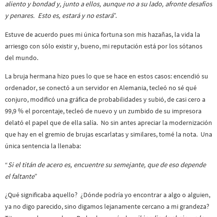
aliento y bondad y, junto a ellos, aunque no a su lado, afronte desafíos
y penares. Esto es, estará y no estará
”.
Estuve de acuerdo pues mi única fortuna son mis hazañas, la vida la
arriesgo con sólo existir y, bueno, mi reputación está por los sótanos
del mundo.
La bruja hermana hizo pues lo que se hace en estos casos: encendió su
ordenador, se conectó a un servidor en Alemania, tecleó no sé qué
conjuro, modificó una gráfica de probabilidades y subió, de casi cero a
99,9 % el porcentaje, tecleó de nuevo y un zumbido de su impresora
delató el papel que de ella salía. No sin antes apreciar la modernización
que hay en el gremio de brujas escarlatas y similares, tomé la nota. Una
única sentencia la llenaba:
“
Si el titán de acero es, encuentre su semejante, que de eso depende
el faltante
”
¿Qué significaba aquello? ¿Dónde podría yo encontrar a algo o alguien,
ya no digo parecido, sino digamos lejanamente cercano a mi grandeza?