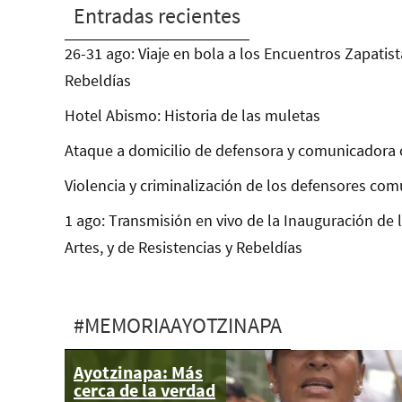
Entradas recientes
26-31 ago: Viaje en bola a los Encuentros Zapatist
Rebeldías
Hotel Abismo: Historia de las muletas
Ataque a domicilio de defensora y comunicadora 
Violencia y criminalización de los defensores com
1 ago: Transmisión en vivo de la Inauguración de 
Artes, y de Resistencias y Rebeldías
#MEMORIAAYOTZINAPA
Ayotzinapa: Más
Ayotzinapa:
cerca de la verdad
Luchar sin un