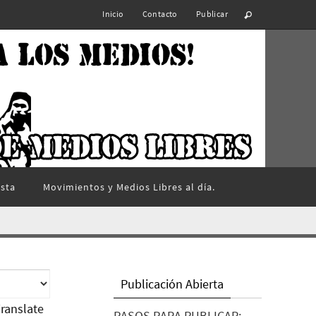
Inicio
Contacto
Publicar
ista
Movimientos y Medios Libres al día.
Publicación Abierta
ranslate
PASOS PARA PUBLICAR: