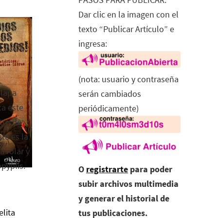
Dar clic en la imagen con el
texto “Publicar Artículo” e
ingresa:
(nota: usuario y contraseña
alapa
serán cambiados
ca este
periódicamente)
tro de
ta es la
a rolar y
opyplis.
O
registrarte
para poder
subir archivos multimedia
y generar el historial de
elita
tus publicaciones.