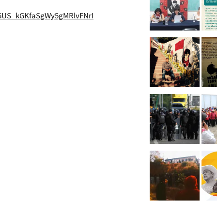
dGUS_kGKfaSgWy5gMRlvFNrI