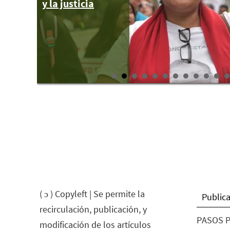
y la justicia
membrete
( ɔ ) Copyleft | Se permite la
Publica
recirculación, publicación, y
PASOS P
modificación de los artículos