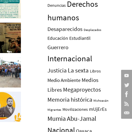
Derechos
Denuncias
humanos
Desaparecidos
Desplazados
Educación
Estudiantil
Guerrero
Internacional
La sexta
Justicia
Libros
Medios
Medio Ambiente
Megaproyectos
Libres
Memoria histórica
Michoacán
mUjErEs
Movilizaciones
Migrantes
Mumia Abu-Jamal
Nacional
Oaxaca