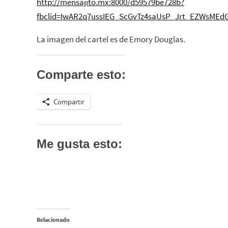
http://mensajito.mx:8000/d59579be728b?
fbclid=IwAR2q7ussIEG_ScGvTz4saUsP_Jrt_EZWsME
La imagen del cartel es de Emory Douglas.
Comparte esto:
Compartir
Me gusta esto:
Relacionado