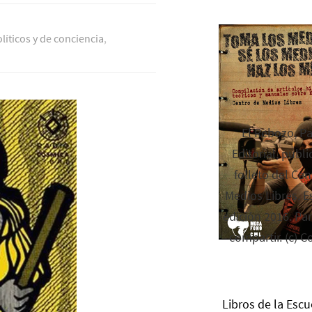
lí­ticos y de conciencia
,
El Rebozo, P
Editorial, publi
folleto del Cen
Medios Libres. Es
edición 2016. Par
compartir. (c) C
Libros de la Escu