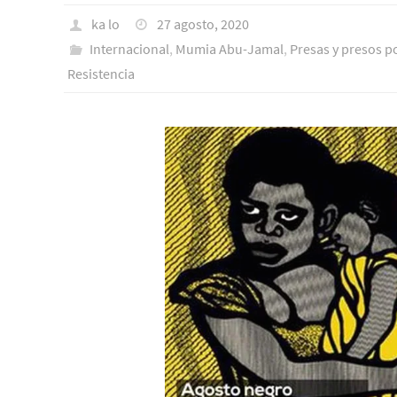
ka lo
27 agosto, 2020
Internacional
,
Mumia Abu-Jamal
,
Presas y presos po
Resistencia