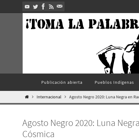
Ir
al
contenido
Ir
Publicación abierta
Pueblos Indí­genas
al
contenido
Inicio
Internacional
Agosto Negro 2020: Luna Negra en Ra
Agosto Negro 2020: Luna Negra
Cósmica