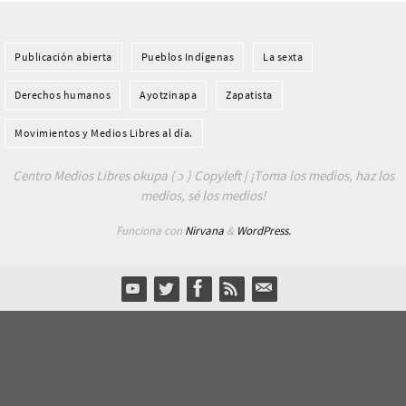
Publicación abierta
Pueblos Indí­genas
La sexta
Derechos humanos
Ayotzinapa
Zapatista
Movimientos y Medios Libres al día.
Centro Medios Libres okupa ( ɔ ) Copyleft | ¡Toma los medios, haz los
medios, sé los medios!
Funciona con
Nirvana
&
WordPress.