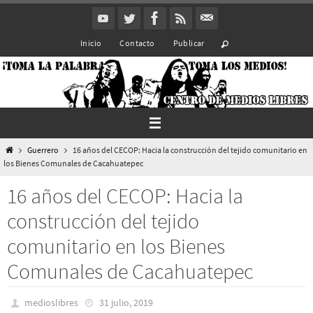
Ir
al
Inicio
Contacto
Publicar
contenido
Inicio
Guerrero
16 años del CECOP: Hacia la construcción del tejido comunitario en
los Bienes Comunales de Cacahuatepec
16 años del CECOP: Hacia la
construcción del tejido
comunitario en los Bienes
Comunales de Cacahuatepec
medioslibres
31 julio, 2019