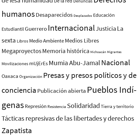
de lesa humanidad
De la red
Denuncias
humanos
Desaparecidos
Educación
Desplazados
Internacional
La
Justicia
Guerrero
Estudiantil
sexta
Medios Libres
Medio Ambiente
Libros
Megaproyectos
Memoria histórica
Michoacán
Migrantes
Nacional
Mumia Abu-Jamal
mUjErEs
Movilizaciones
Presas y presos polí­ticos y de
Oaxaca
Organización
Pueblos Indí­
conciencia
Publicación abierta
genas
Solidaridad
Represión
Tierra y territorio
Resistencia
Tácticas represivas de las libertades y derechos
Zapatista