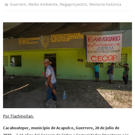
,
,
,
Guerrero
Medio Ambiente
Megaproyectos
Memoria histórica
Por Tlachinollan.
Cacahuatepec, municipio de Acapulco, Guerrero, 28 de julio de
2019.-
A 16 años del Consejo de Ejidos y Comunidades Opositoras a la