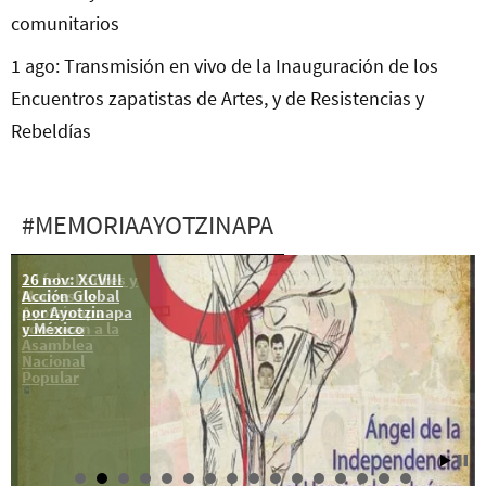
comunitarios
1 ago: Transmisión en vivo de la Inauguración de los
Encuentros zapatistas de Artes, y de Resistencias y
Rebeldías
#MEMORIAAYOTZINAPA
26 nov: XCVIII
10 feb: Padres y
Acción Global
Madres de
por Ayotzinapa
Ayotzinapa
y México
convocan a la
Asamblea
Nacional
Popular