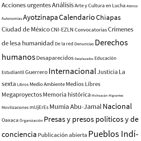
Análisis
Acciones urgentes
Arte y Cultura en Lucha
Atenco
Ayotzinapa
Calendario
Chiapas
Autonomías
Ciudad de México
Crímenes
CNI-EZLN
Convocatorias
Derechos
de lesa humanidad
De la red
Denuncias
humanos
Desaparecidos
Educación
Desplazados
Internacional
La
Justicia
Guerrero
Estudiantil
sexta
Medios Libres
Medio Ambiente
Libros
Megaproyectos
Memoria histórica
Michoacán
Migrantes
Nacional
Mumia Abu-Jamal
mUjErEs
Movilizaciones
Presas y presos polí­ticos y de
Oaxaca
Organización
Pueblos Indí­
conciencia
Publicación abierta