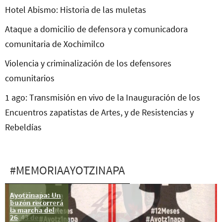
Hotel Abismo: Historia de las muletas
Ataque a domicilio de defensora y comunicadora
comunitaria de Xochimilco
Violencia y criminalización de los defensores
comunitarios
1 ago: Transmisión en vivo de la Inauguración de los
Encuentros zapatistas de Artes, y de Resistencias y
Rebeldías
#MEMORIAAYOTZINAPA
Ayotzinapa: Un
Movilizaciones a
buzón recorrerá
7 años de la
la marcha del
desaparición de
26
los 43 de