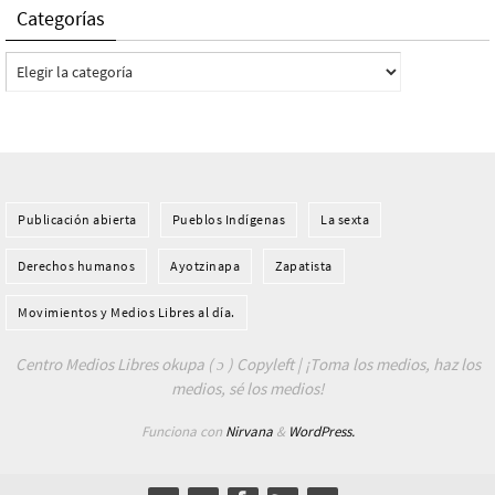
Categorías
Categorías
Publicación abierta
Pueblos Indí­genas
La sexta
Derechos humanos
Ayotzinapa
Zapatista
Movimientos y Medios Libres al día.
Centro Medios Libres okupa ( ɔ ) Copyleft | ¡Toma los medios, haz los
medios, sé los medios!
Funciona con
Nirvana
&
WordPress.