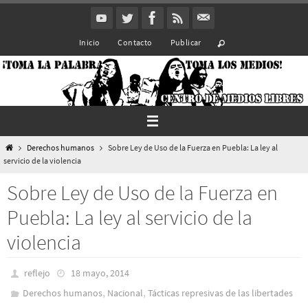
Ir
al
Inicio
Contacto
Publicar
contenido
Inicio
Derechos humanos
Sobre Ley de Uso de la Fuerza en Puebla: La ley al
servicio de la violencia
Sobre Ley de Uso de la Fuerza en
Puebla: La ley al servicio de la
violencia
reflejo
18 mayo, 2014
,
,
Derechos humanos
Nacional
Tácticas represivas de las libertades