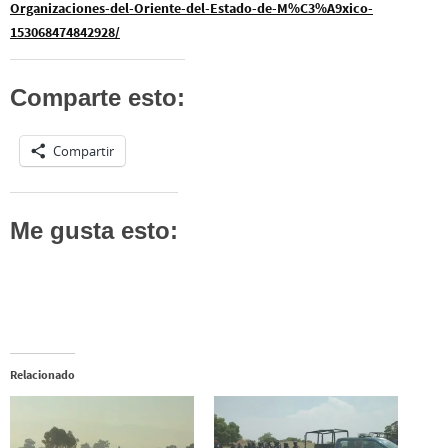
Organizaciones-del-Oriente-del-Estado-de-M%C3%A9xico-
153068474842928/
Comparte esto:
Compartir
Me gusta esto:
Relacionado