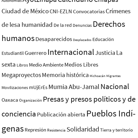
Autonomías
Ciudad de México
Crímenes
CNI-EZLN
Convocatorias
Derechos
de lesa humanidad
De la red
Denuncias
humanos
Desaparecidos
Educación
Desplazados
Internacional
La
Justicia
Guerrero
Estudiantil
sexta
Medios Libres
Medio Ambiente
Libros
Megaproyectos
Memoria histórica
Michoacán
Migrantes
Nacional
Mumia Abu-Jamal
mUjErEs
Movilizaciones
Presas y presos polí­ticos y de
Oaxaca
Organización
Pueblos Indí­
conciencia
Publicación abierta
genas
Solidaridad
Represión
Tierra y territorio
Resistencia