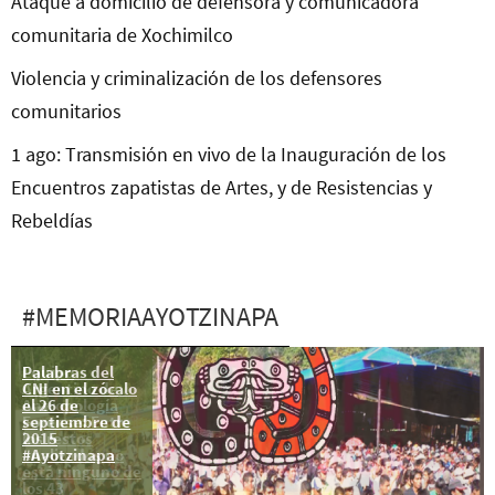
Ataque a domicilio de defensora y comunicadora
comunitaria de Xochimilco
Violencia y criminalización de los defensores
comunitarios
1 ago: Transmisión en vivo de la Inauguración de los
Encuentros zapatistas de Artes, y de Resistencias y
Rebeldías
#MEMORIAAYOTZINAPA
Palabras del
Equipo
CNI en el zócalo
Argentino de
el 26 de
Antropología
septiembre de
Forense: Entre
2015
los restos
#Ayotzinapa
analizados no
está ninguno de
los 43