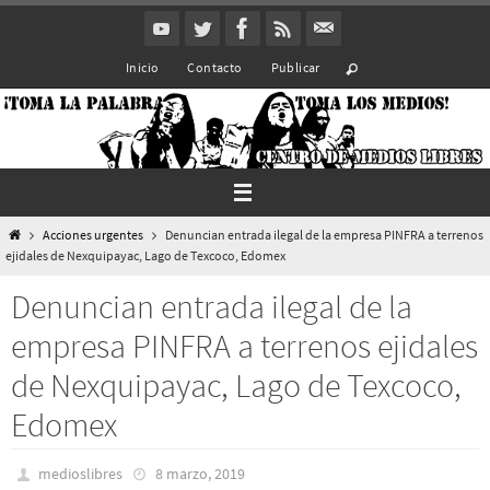
Ir
al
Inicio
Contacto
Publicar
contenido
Inicio
Acciones urgentes
Denuncian entrada ilegal de la empresa PINFRA a terrenos
ejidales de Nexquipayac, Lago de Texcoco, Edomex
Denuncian entrada ilegal de la
empresa PINFRA a terrenos ejidales
de Nexquipayac, Lago de Texcoco,
Edomex
medioslibres
8 marzo, 2019