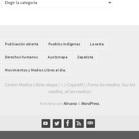
Publicación abierta
Pueblos Indí­genas
La sexta
Derechos humanos
Ayotzinapa
Zapatista
Movimientos y Medios Libres al día.
Centro Medios Libres okupa ( ɔ ) Copyleft | ¡Toma los medios, haz los
medios, sé los medios!
Funciona con
Nirvana
&
WordPress.