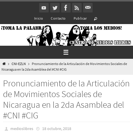
Ir
al
Inicio
Contacto
Publicar
contenido
Inicio
CNI-EZLN
Pronunciamiento de la Articulación de Movimientos Sociales de
Nicaragua en la 2da Asamblea del #CNI #CIG
Pronunciamiento de la Articulación
de Movimientos Sociales de
Nicaragua en la 2da Asamblea del
#CNI #CIG
medioslibres
18 octubre, 2018