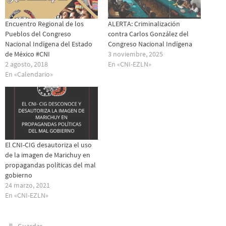
Encuentro Regional de los
ALERTA: Criminalización
Pueblos del Congreso
contra Carlos González del
Nacional Indígena del Estado
Congreso Nacional Indígena
de México #CNI
3 noviembre, 2025
2 agosto, 2018
En «CNI-EZLN»
En «Calendario»
El CNI-CIG desautoriza el uso
de la imagen de Marichuy en
propagandas políticas del mal
gobierno
24 marzo, 2021
En «CNI-EZLN»
.
Guardar