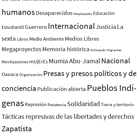
humanos
Desaparecidos
Educación
Desplazados
Internacional
La
Justicia
Guerrero
Estudiantil
sexta
Medios Libres
Medio Ambiente
Libros
Megaproyectos
Memoria histórica
Michoacán
Migrantes
Nacional
Mumia Abu-Jamal
mUjErEs
Movilizaciones
Presas y presos polí­ticos y de
Oaxaca
Organización
Pueblos Indí­
conciencia
Publicación abierta
genas
Solidaridad
Represión
Tierra y territorio
Resistencia
Tácticas represivas de las libertades y derechos
Zapatista