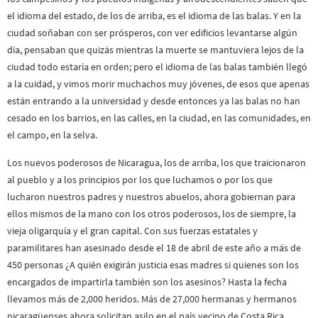
el idioma del estado, de los de arriba, es el idioma de las balas. Y en la
ciudad soñaban con ser prósperos, con ver edificios levantarse algún
día, pensaban que quizás mientras la muerte se mantuviera lejos de la
ciudad todo estaría en orden; pero el idioma de las balas también llegó
a la cuidad, y vimos morir muchachos muy jóvenes, de esos que apenas
están entrando a la universidad y desde entonces ya las balas no han
cesado en los barrios, en las calles, en la ciudad, en las comunidades, en
el campo, en la selva.
Los nuevos poderosos de Nicaragua, los de arriba, los que traicionaron
al pueblo y a los principios por los que luchamos o por los que
lucharon nuestros padres y nuestros abuelos, ahora gobiernan para
ellos mismos de la mano con los otros poderosos, los de siempre, la
vieja oligarquía y el gran capital. Con sus fuerzas estatales y
paramilitares han asesinado desde el 18 de abril de este año a más de
450 personas ¿A quién exigirán justicia esas madres si quienes son los
encargados de impartirla también son los asesinos? Hasta la fecha
llevamos más de 2,000 heridos. Más de 27,000 hermanas y hermanos
nicaragüenses ahora solicitan asilo en el país vecino de Costa Rica,