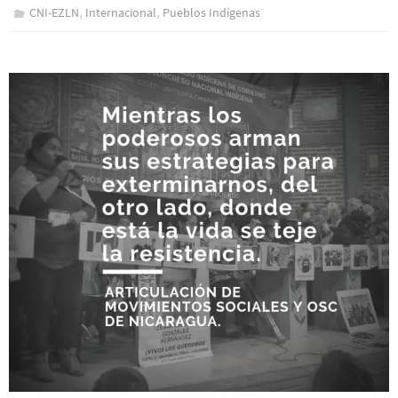
,
,
CNI-EZLN
Internacional
Pueblos Indí­genas