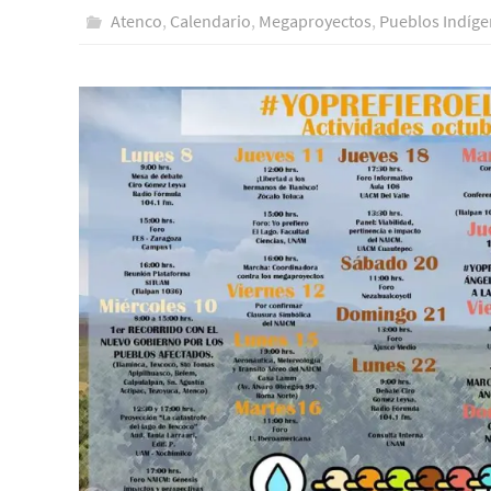
Atenco
,
Calendario
,
Megaproyectos
,
Pueblos Indí­g