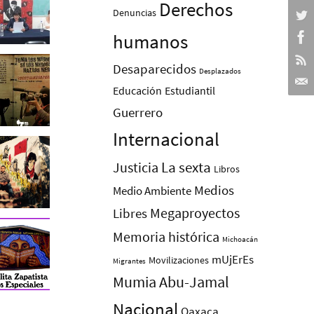
Derechos
Denuncias
humanos
Desaparecidos
Desplazados
Educación
Estudiantil
Guerrero
Internacional
La sexta
Justicia
Libros
Medios
Medio Ambiente
Megaproyectos
Libres
Memoria histórica
Michoacán
mUjErEs
Movilizaciones
Migrantes
Mumia Abu-Jamal
Nacional
Oaxaca