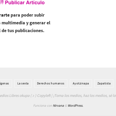
rarte
para poder subir
 multimedia y generar el
l de tus publicaciones.
í­genas
La sexta
Derechos humanos
Ayotzinapa
Zapatista
dios Libres okupa ( ɔ ) Copyleft | ¡Toma los medios, haz los medios, sé l
Funciona con
Nirvana
&
WordPress.