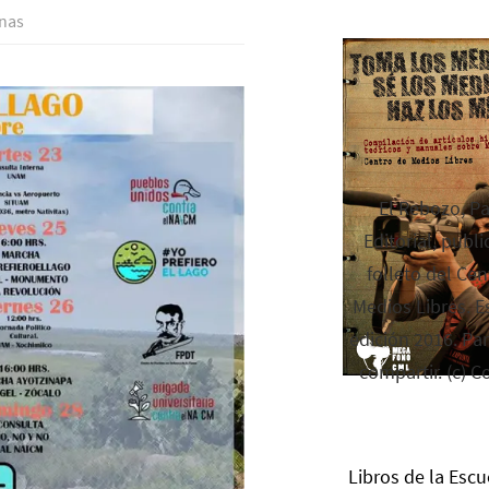
enas
El Rebozo, P
Editorial, publi
folleto del Cen
Medios Libres. Es
edición 2016. Par
compartir. (c) C
Libros de la Escu