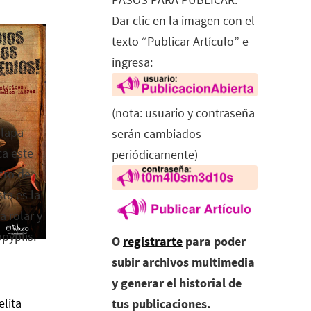
Dar clic en la imagen con el
texto “Publicar Artículo” e
ingresa:
(nota: usuario y contraseña
alapa
serán cambiados
ca este
periódicamente)
tro de
ta es la
a rolar y
opyplis.
O
registrarte
para poder
subir archivos multimedia
y generar el historial de
elita
tus publicaciones.