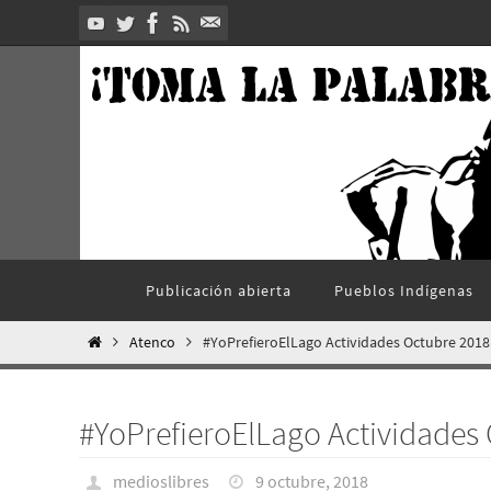
Ir
al
contenido
Ir
Publicación abierta
Pueblos Indí­genas
al
contenido
Inicio
Atenco
#YoPrefieroElLago Actividades Octubre 2018
#YoPrefieroElLago Actividades
medioslibres
9 octubre, 2018