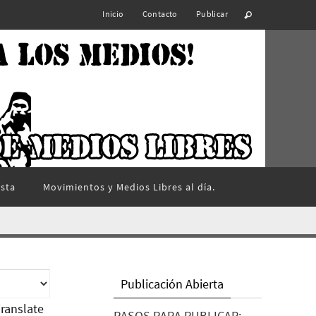
Inicio
Contacto
Publicar
ista
Movimientos y Medios Libres al día.
Publicación Abierta
ranslate
PASOS PARA PUBLICAR: