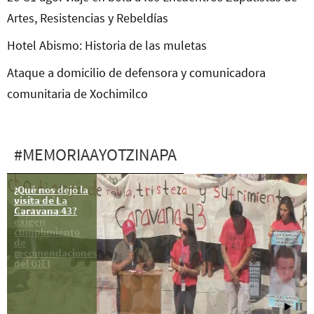
Artes, Resistencias y Rebeldías
Hotel Abismo: Historia de las muletas
Ataque a domicilio de defensora y comunicadora
comunitaria de Xochimilco
#MEMORIAAYOTZINAPA
¿Qué nos dejó la
Madres y
visita de La
padres de
Caravana 43?
Ayotzinapa
exigen
cumplimiento
de
recomendaciones
del GIEI