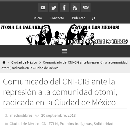
Ir
al
Inicio
Contacto
Publicar
contenido
Inicio
Ciudad de México
Comunicado del CNI-CIG ante la represión a la comunidad
otomí, radicada en la Ciudad de México
Comunicado del CNI-CIG ante la
represión a la comunidad otomí,
radicada en la Ciudad de México
medioslibres
20 septiembre, 2018
,
,
,
Ciudad de México
CNI-EZLN
Pueblos Indí­genas
Solidaridad