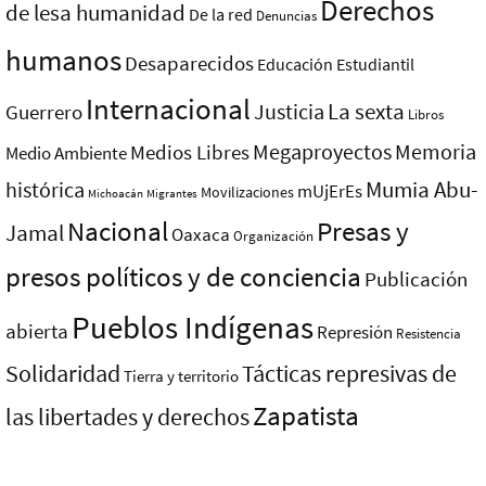
Derechos
de lesa humanidad
De la red
Denuncias
humanos
Desaparecidos
Educación
Estudiantil
Internacional
La sexta
Justicia
Guerrero
Libros
Megaproyectos
Memoria
Medios Libres
Medio Ambiente
Mumia Abu-
histórica
mUjErEs
Movilizaciones
Michoacán
Migrantes
Nacional
Presas y
Jamal
Oaxaca
Organización
presos polí­ticos y de conciencia
Publicación
Pueblos Indí­genas
abierta
Represión
Resistencia
Solidaridad
Tácticas represivas de
Tierra y territorio
Zapatista
las libertades y derechos