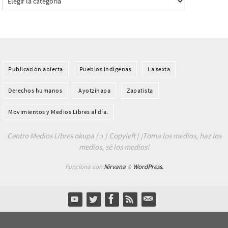
Publicación abierta
Pueblos Indí­genas
La sexta
Derechos humanos
Ayotzinapa
Zapatista
Movimientos y Medios Libres al día.
Centro Medios Libres okupa ( ɔ ) Copyleft | ¡Toma los medios, haz los
medios, sé los medios!
Funciona con
Nirvana
&
WordPress.