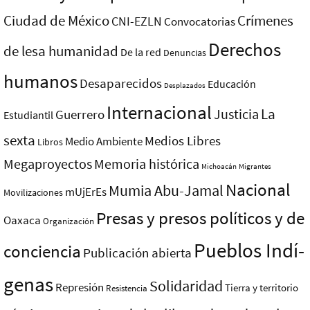
Ciudad de México
Crímenes
CNI-EZLN
Convocatorias
Derechos
de lesa humanidad
De la red
Denuncias
humanos
Desaparecidos
Educación
Desplazados
Internacional
La
Justicia
Guerrero
Estudiantil
sexta
Medios Libres
Medio Ambiente
Libros
Megaproyectos
Memoria histórica
Michoacán
Migrantes
Nacional
Mumia Abu-Jamal
mUjErEs
Movilizaciones
Presas y presos polí­ticos y de
Oaxaca
Organización
Pueblos Indí­
conciencia
Publicación abierta
genas
Solidaridad
Represión
Tierra y territorio
Resistencia