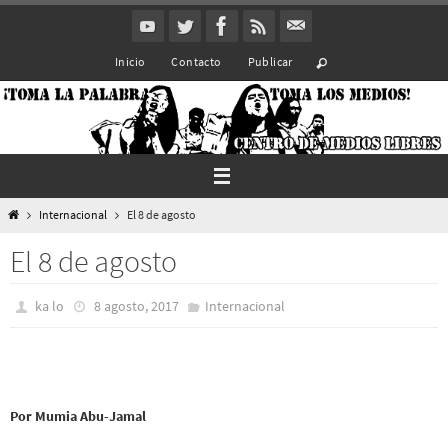
Ir
al
Inicio
Contacto
Publicar
contenido
Inicio
Internacional
El 8 de agosto
El 8 de agosto
ka lo
8 agosto, 2017
Internacional
Por Mumia Abu-Jamal