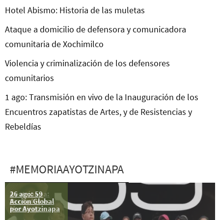
Hotel Abismo: Historia de las muletas
Ataque a domicilio de defensora y comunicadora
comunitaria de Xochimilco
Violencia y criminalización de los defensores
comunitarios
1 ago: Transmisión en vivo de la Inauguración de los
Encuentros zapatistas de Artes, y de Resistencias y
Rebeldías
#MEMORIAAYOTZINAPA
26 ago: 59
Ayotzinapa:
Acción Global
Verdades vs
por Ayotzinapa
Mentiras