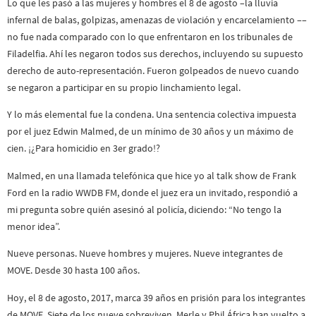
Lo que les pasó a las mujeres y hombres el 8 de agosto –la lluvia
infernal de balas, golpizas, amenazas de violación y encarcelamiento ––
no fue nada comparado con lo que enfrentaron en los tribunales de
Filadelfia. Ahí les negaron todos sus derechos, incluyendo su supuesto
derecho de auto-representación. Fueron golpeados de nuevo cuando
se negaron a participar en su propio linchamiento legal.
Y lo más elemental fue la condena. Una sentencia colectiva impuesta
por el juez Edwin Malmed, de un mínimo de 30 años y un máximo de
cien. ¡¿Para homicidio en 3er grado!?
Malmed, en una llamada telefónica que hice yo al talk show de Frank
Ford en la radio WWDB FM, donde el juez era un invitado, respondió a
mi pregunta sobre quién asesinó al policía, diciendo: “No tengo la
menor idea”.
Nueve personas. Nueve hombres y mujeres. Nueve integrantes de
MOVE. Desde 30 hasta 100 años.
Hoy, el 8 de agosto, 2017, marca 39 años en prisión para los integrantes
de MOVE. Siete de los nueve sobreviven. Merle y Phil África han vuelto a