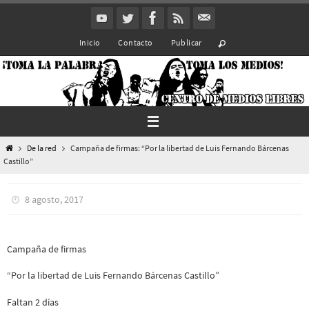
Ir
al
Inicio
Contacto
Publicar
contenido
Inicio
De la red
Campaña de firmas: “Por la libertad de Luis Fernando Bárcenas
Castillo”
8 agosto, 2017
Campaña de firmas
“Por la libertad de Luis Fernando Bárcenas Castillo”
Faltan 2 días