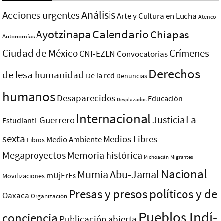
Análisis
Acciones urgentes
Arte y Cultura en Lucha
Atenco
Ayotzinapa
Calendario
Chiapas
Autonomías
Ciudad de México
Crímenes
CNI-EZLN
Convocatorias
Derechos
de lesa humanidad
De la red
Denuncias
humanos
Desaparecidos
Educación
Desplazados
Internacional
La
Justicia
Guerrero
Estudiantil
sexta
Medios Libres
Medio Ambiente
Libros
Megaproyectos
Memoria histórica
Michoacán
Migrantes
Nacional
Mumia Abu-Jamal
mUjErEs
Movilizaciones
Presas y presos polí­ticos y de
Oaxaca
Organización
Pueblos Indí­
conciencia
Publicación abierta