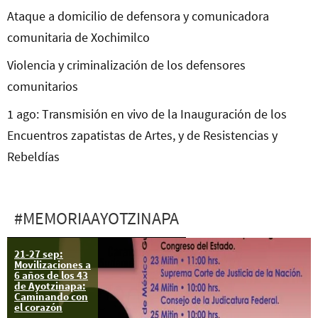
Ataque a domicilio de defensora y comunicadora
comunitaria de Xochimilco
Violencia y criminalización de los defensores
comunitarios
1 ago: Transmisión en vivo de la Inauguración de los
Encuentros zapatistas de Artes, y de Resistencias y
Rebeldías
#MEMORIAAYOTZINAPA
21-27 sep:
15 de mayo:
Movilizaciones a
Inicio de la
6 años de los 43
Caravana 43
de Ayotzinapa:
por Sudamérica
Caminando con
en la Ciudad de
el corazón
México