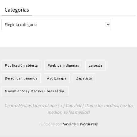
Categorías
Categorías
Publicación abierta
Pueblos Indí­genas
La sexta
Derechos humanos
Ayotzinapa
Zapatista
Movimientos y Medios Libres al día.
Centro Medios Libres okupa ( ɔ ) Copyleft | ¡Toma los medios, haz los
medios, sé los medios!
Funciona con
Nirvana
&
WordPress.