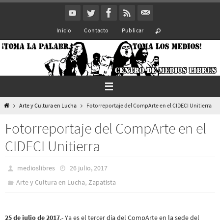
Ir
al
Inicio
Contacto
Publicar
contenido
Inicio
Arte y Cultura en Lucha
Fotorreportaje del CompArte en el CIDECI Unitierra
Fotorreportaje del CompArte en el
CIDECI Unitierra
medioslibres
26 julio, 2017
,
Arte y Cultura en Lucha
Zapatista
25 de julio de 2017
.- Ya es el tercer día del CompArte en la sede del