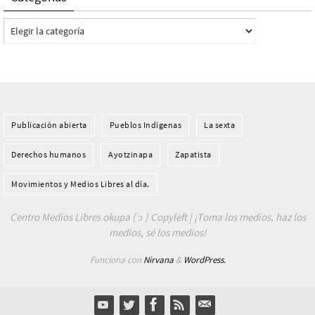
Categorías
Publicación abierta
Pueblos Indí­genas
La sexta
Derechos humanos
Ayotzinapa
Zapatista
Movimientos y Medios Libres al día.
Centro Medios Libres okupa ( ɔ ) Copyleft | ¡Toma los medios, haz los
medios, sé los medios!
Funciona con
Nirvana
&
WordPress.