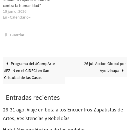
contra la humanidad”
10 junio, 2026
En «Calendario»
.
Guardar
Programa del #CompArte
26 jul: Acción Global por
#EZLN en el CIDECI en San
Ayotzinapa
Cristóbal de las Casas
Entradas recientes
26-31 ago: Viaje en bola a los Encuentros Zapatistas de
Artes, Resistencias y Rebeldías
Hotel Abismo: Historia de las muletas