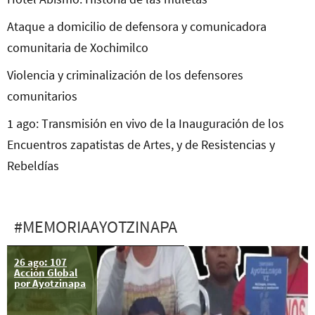
Ataque a domicilio de defensora y comunicadora
comunitaria de Xochimilco
Violencia y criminalización de los defensores
comunitarios
1 ago: Transmisión en vivo de la Inauguración de los
Encuentros zapatistas de Artes, y de Resistencias y
Rebeldías
#MEMORIAAYOTZINAPA
26 ago: 107
Ayotzinapa:
Acción Global
Grupo de
por Ayotzinapa
Expertos de la
CIDH presenta
avances de la
segunda parte