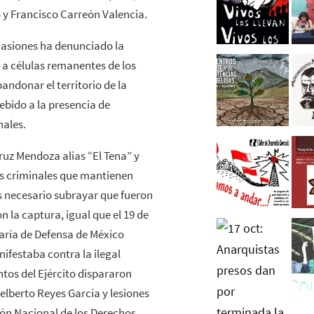
 y Francisco Carreón Valencia.
casiones ha denunciado la
 a células remanentes de los
ndonar el territorio de la
ebido a la presencia de
nales.
ruz Mendoza alias “El Tena” y
os criminales que mantienen
es necesario subrayar que fueron
n la captura, igual que el 19 de
taría de Defensa de México
ifestaba contra la ilegal
tos del Ejército dispararon
elberto Reyes García y lesiones
ón Nacional de los Derechos