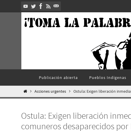
Ir
al
contenido
Ir
Publicación abierta
Pueblos Indí­genas
al
contenido
Inicio
Acciones urgentes
Ostula: Exigen liberación inmed
Ostula: Exigen liberación inmed
comuneros desaparecidos por 