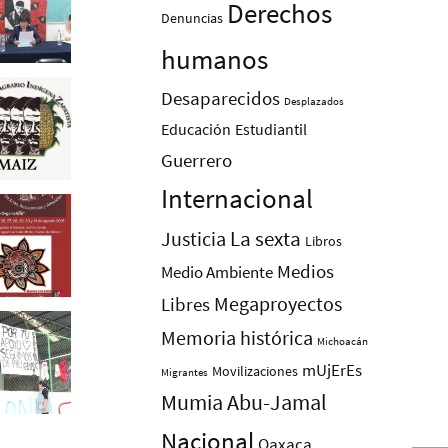
Derechos
Denuncias
humanos
Desaparecidos
Desplazados
Educación
Estudiantil
Guerrero
Internacional
La sexta
Justicia
Libros
Medios
Medio Ambiente
Megaproyectos
Libres
Memoria histórica
Michoacán
mUjErEs
Movilizaciones
Migrantes
Mumia Abu-Jamal
Nacional
Oaxaca