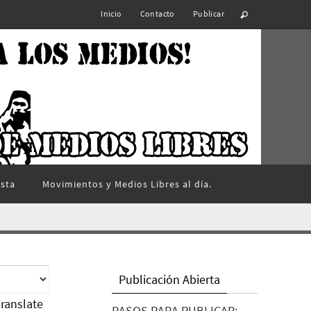
Inicio
Contacto
Publicar
ista
Movimientos y Medios Libres al día.
Publicación Abierta
ranslate
PASOS PARA PUBLICAR: