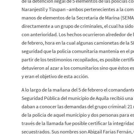
de la detención ilegal de 5 elementos de las policías 
Naranjestil y Tizupan –ambos pertenecientes a la co
manos de elementos de la Secretaría de Marina (SEMA
directamente a un grupo de criminales, el cual ha si
con anterioridad. Los hechos ocurrieron alrededor de l
de febrero, hora en la cual algunas camionetas de la S
seguridad que la policía comunitaria mantenía en el 
partir de los testimonios recopilados, es posible certif
detuvieron al azar a los comunitarios sino que éstos 
y eran el objetivo de esta acción.
A lo largo de la mañana del 5 de febrero el comandan
Seguridad Pública del municipio de Aquila recibió un
daban a conocer las demandas del grupo criminal: 21 ri
de la policía de aquel municipio y dos personas para e
través de la llamada fue posible certificar la integrid
secuestrados. Sus nombres son Abigail Farías Fernán, 