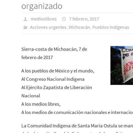
organizado
medioslibres
7 febrero, 2017
Acciones urgentes
,
Michoacán
,
Pueblos Indí­genas
Sierra-costa de Michoacán, 7 de
febrero de 2017
A los pueblos de México y el mundo,
Al Congreso Nacional Indígena
Al Ejército Zapatista de Liberación
Nacional
A los medios libres,
A los medios de comunicación nacionales e internacio
La Comunidad Indígena de Santa María Ostula se man