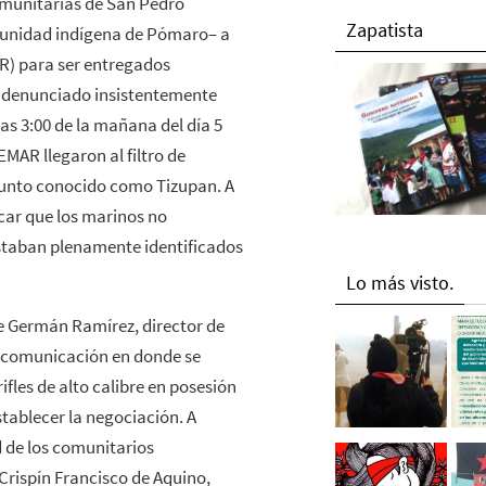
comunitarias de San Pedro
Zapatista
munidad indígena de Pómaro– a
R) para ser entregados
do denunciado insistentemente
as 3:00 de la mañana del día 5
EMAR llegaron al filtro de
punto conocido como Tizupan. A
icar que los marinos no
estaban plenamente identificados
Lo más visto.
te Germán Ramírez, director de
a comunicación en donde se
fles de alto calibre en posesión
stablecer la negociación. A
ad de los comunitarios
Crispín Francisco de Aquino,