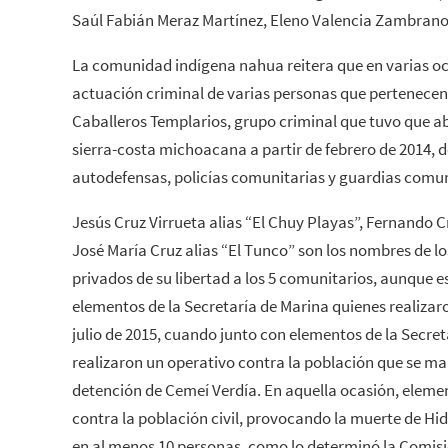
Saúl Fabián Meraz Martínez, Eleno Valencia Zambrano
La comunidad indígena nahua reitera que en varias o
actuación criminal de varias personas que pertenecen
Caballeros Templarios, grupo criminal que tuvo que aba
sierra-costa michoacana a partir de febrero de 2014, d
autodefensas, policías comunitarias y guardias comu
Jesús Cruz Virrueta alias “El Chuy Playas”, Fernando C
José María Cruz alias “El Tunco” son los nombres de l
privados de su libertad a los 5 comunitarios, aunque 
elementos de la Secretaría de Marina quienes realizaro
julio de 2015, cuando junto con elementos de la Secre
realizaron un operativo contra la población que se man
detención de Cemeí Verdía. En aquella ocasión, elemen
contra la población civil, provocando la muerte de Hid
en al menos 10 personas, como lo determinó la Comisi