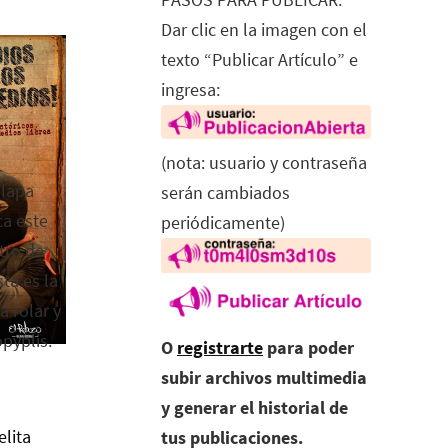
Dar clic en la imagen con el
texto “Publicar Artículo” e
ingresa:
(nota: usuario y contraseña
alapa
serán cambiados
ca este
periódicamente)
tro de
ta es la
a rolar y
opyplis.
O
registrarte
para poder
subir archivos multimedia
y generar el historial de
elita
tus publicaciones.