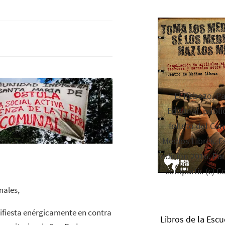
El Rebozo, P
Editorial, publi
folleto del Cen
Medios Libres. Es
edición 2016. Par
compartir. (c) C
nales,
ifiesta enérgicamente en contra
Libros de la Escu