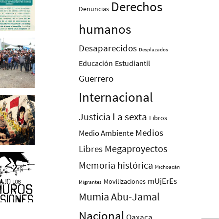
Derechos
Denuncias
humanos
Desaparecidos
Desplazados
Educación
Estudiantil
Guerrero
Internacional
La sexta
Justicia
Libros
Medios
Medio Ambiente
Megaproyectos
Libres
Memoria histórica
Michoacán
mUjErEs
Movilizaciones
Migrantes
Mumia Abu-Jamal
Nacional
Oaxaca