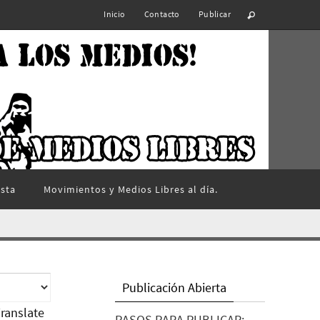
Inicio
Contacto
Publicar
ista
Movimientos y Medios Libres al día.
Publicación Abierta
ranslate
PASOS PARA PUBLICAR: