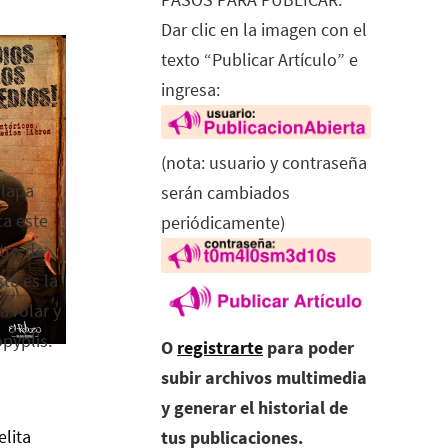
Dar clic en la imagen con el
texto “Publicar Artículo” e
ingresa:
(nota: usuario y contraseña
alapa
serán cambiados
ca este
periódicamente)
tro de
ta es la
a rolar y
opyplis.
O
registrarte
para poder
subir archivos multimedia
y generar el historial de
elita
tus publicaciones.