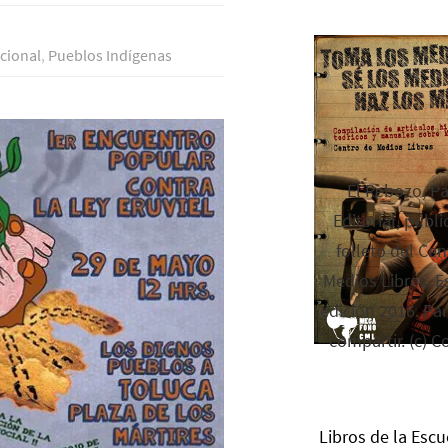
cional
,
Pueblos Indí­genas
El Rebozo, P
Editorial, publi
folleto del Cen
Medios Libres. Es
edición 2016. Par
compartir. (c) C
Libros de la Escu