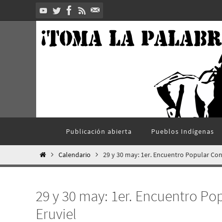
Ir
al
contenido
Ir
Publicación abierta
Pueblos Indí­genas
al
contenido
Inicio
Calendario
29 y 30 may: 1er. Encuentro Popular Cont
29 y 30 may: 1er. Encuentro Pop
Eruviel