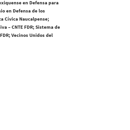
exiquense en Defensa para
nio en Defensa de los
za Cívica Naucalpense;
iva – CNTE FDR; Sistema de
FDR; Vecinos Unidos del