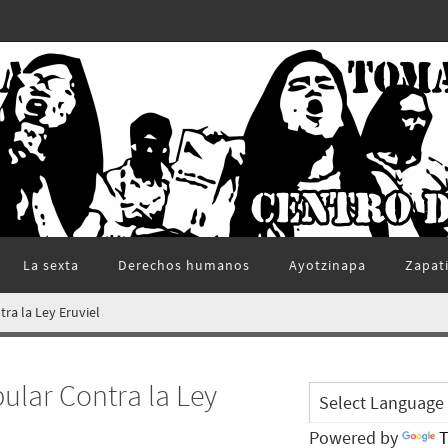
La sexta
Derechos humanos
Ayotzinapa
Zapat
ra la Ley Eruviel
ular Contra la Ley
Powered by
T