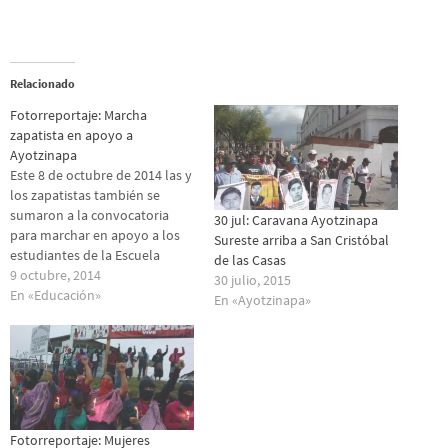
Relacionado
Fotorreportaje: Marcha
zapatista en apoyo a
Ayotzinapa
Este 8 de octubre de 2014 las y
los zapatistas también se
sumaron a la convocatoria
30 jul: Caravana Ayotzinapa
para marchar en apoyo a los
Sureste arriba a San Cristóbal
estudiantes de la Escuela
de las Casas
Normal de Ayotzinapa. "Su
9 octubre, 2014
30 julio, 2015
rabia también es la nuestra",
En «Educación»
En «Ayotzinapa»
"Su dolor es nuestro dolor" y
"No están sol@s" fueron las
principales consignas de
esta…
Fotorreportaje: Mujeres