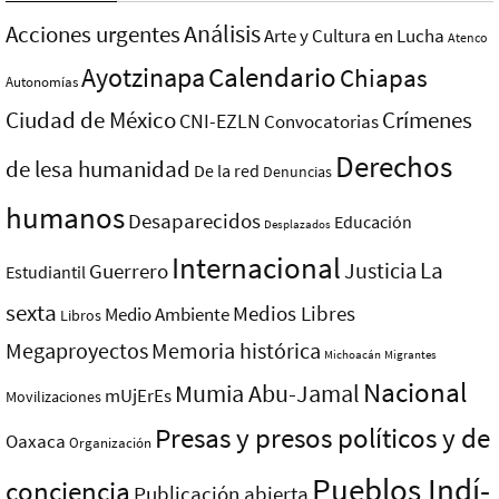
Análisis
Acciones urgentes
Arte y Cultura en Lucha
Atenco
Ayotzinapa
Calendario
Chiapas
Autonomías
Ciudad de México
Crímenes
CNI-EZLN
Convocatorias
Derechos
de lesa humanidad
De la red
Denuncias
humanos
Desaparecidos
Educación
Desplazados
Internacional
La
Justicia
Guerrero
Estudiantil
sexta
Medios Libres
Medio Ambiente
Libros
Megaproyectos
Memoria histórica
Michoacán
Migrantes
Nacional
Mumia Abu-Jamal
mUjErEs
Movilizaciones
Presas y presos polí­ticos y de
Oaxaca
Organización
Pueblos Indí­
conciencia
Publicación abierta