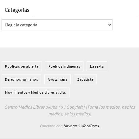
Categorías
Categorías
Publicación abierta
Pueblos Indí­genas
La sexta
Derechos humanos
Ayotzinapa
Zapatista
Movimientos y Medios Libres al día.
Centro Medios Libres okupa ( ɔ ) Copyleft | ¡Toma los medios, haz los
medios, sé los medios!
Funciona con
Nirvana
&
WordPress.