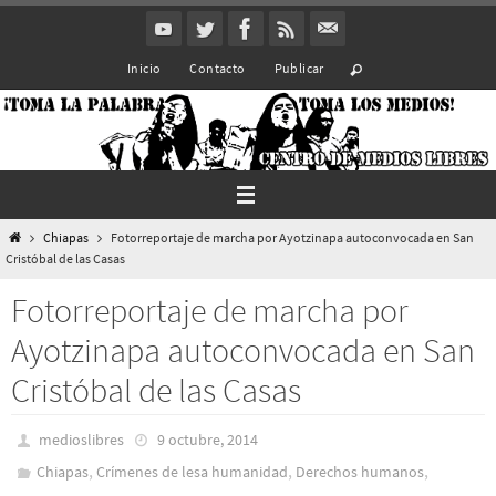
Ir
al
Inicio
Contacto
Publicar
contenido
Inicio
Chiapas
Fotorreportaje de marcha por Ayotzinapa autoconvocada en San
Cristóbal de las Casas
Fotorreportaje de marcha por
Ayotzinapa autoconvocada en San
Cristóbal de las Casas
medioslibres
9 octubre, 2014
,
,
,
Chiapas
Crímenes de lesa humanidad
Derechos humanos