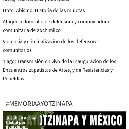
Hotel Abismo: Historia de las muletas
Ataque a domicilio de defensora y comunicadora
comunitaria de Xochimilco
Violencia y criminalización de los defensores
comunitarios
1 ago: Transmisión en vivo de la Inauguración de los
Encuentros zapatistas de Artes, y de Resistencias y
Rebeldías
#MEMORIAAYOTZINAPA
26 jul: 58 Acción
Ayotzinapa: 43
Global por
meses de
Ayotzinapa
injusticia, 43