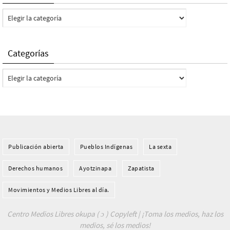
Categorías
Categorías
Categorías
Publicación abierta
Pueblos Indí­genas
La sexta
Derechos humanos
Ayotzinapa
Zapatista
Movimientos y Medios Libres al día.
Centro Medios Libres okupa ( ɔ ) Copyleft | ¡Toma los medios, haz los
medios, sé los medios!