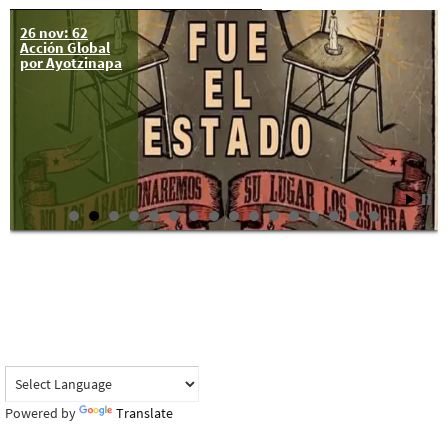
26 nov: 62
Acción Global
por Ayotzinapa
Powered by
Translate