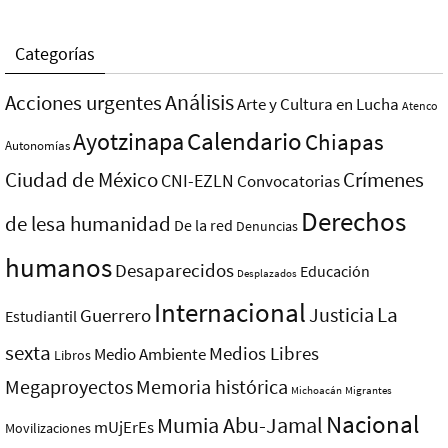
Categorías
Análisis
Acciones urgentes
Arte y Cultura en Lucha
Atenco
Ayotzinapa
Calendario
Chiapas
Autonomías
Ciudad de México
Crímenes
CNI-EZLN
Convocatorias
Derechos
de lesa humanidad
De la red
Denuncias
humanos
Desaparecidos
Educación
Desplazados
Internacional
La
Justicia
Guerrero
Estudiantil
sexta
Medios Libres
Medio Ambiente
Libros
Megaproyectos
Memoria histórica
Michoacán
Migrantes
Nacional
Mumia Abu-Jamal
mUjErEs
Movilizaciones