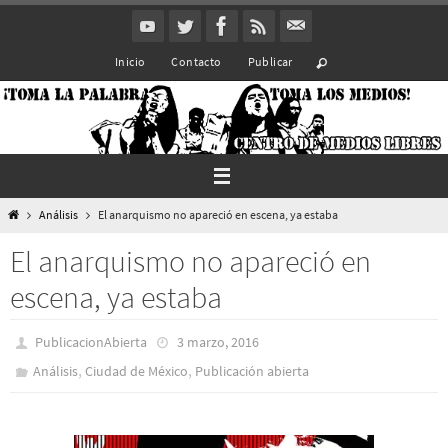
Ir
al
Inicio
Contacto
Publicar
contenido
Inicio
Análisis
El anarquismo no apareció en escena, ya estaba
El anarquismo no apareció en
escena, ya estaba
PublicacionAbierta
3 marzo, 2016
,
,
Análisis
Ciudad de México
Publicación abierta