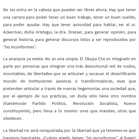
No les entra en la cabeza que pueden ser libres ahora. Hay que tener
una carrera para poder tener un buen trabajo, tener un buen sueldo,
para poder ayudar. Hay que tener autoridad para hablar, ser el sr.
Ackerman, doña Aristegui, la dra. Dresser, para generar opinión, para
generar historia, para generar discursos listos a ser reproducidos por
“lxs inconformes”.
La anarquía ya existe. No es una utopía. El Okupa Che es integrado en
parte por personas que integran una más descomunal red de nodos,
incontables, de libertades que se articulan y socavan el desertificante
mundo de instituciones asesinas o transformadoras, esas que
pretenden articular a través de nuevas hegemonías una sociedad que,
por el ejemplo de sus prácticas, sin duda sólo tiene otro nombre
(llamémosle Partído Político, Revolución Socialista, Nuevo
constituyente), pero lleva a lo mismo: unxs que mandan, otrxs que
obedecen.
La libertad no será conquistada; por la libertad que ya tenemos es que
hacemos barricadas. ¡Cuánto miedo tienen “lxs inconformes” al fuego!